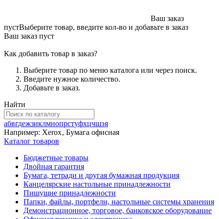
Ваш заказ
пуст
Выберите товар, введите кол-во и добавьте в заказ
Ваш заказ пуст
Как добавить товар в заказ?
Выберите товар по меню каталога или через поиск.
Введите нужное количество.
Добавьте в заказ.
Найти
а
б
в
г
д
е
ж
з
и
к
л
м
н
о
п
р
с
т
у
ф
х
ц
ч
ш
э
я
Например:
Xerox
,
Бумага офисная
Каталог товаров
Бюджетные товары
Двойная гарантия
Бумага, тетради и другая бумажная продукция
Канцелярские настольные принадлежности
Пишущие принадлежности
Папки, файлы, портфели, настольные системы хранения
Демонстрационное, торговое, банковское оборудование