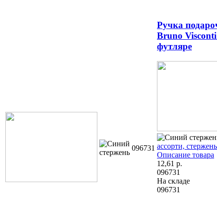
Ручка подаро
Bruno Viscont
футляре
ассорти, стержень
096731
Описание товара
12,61
р.
096731
На складе
096731