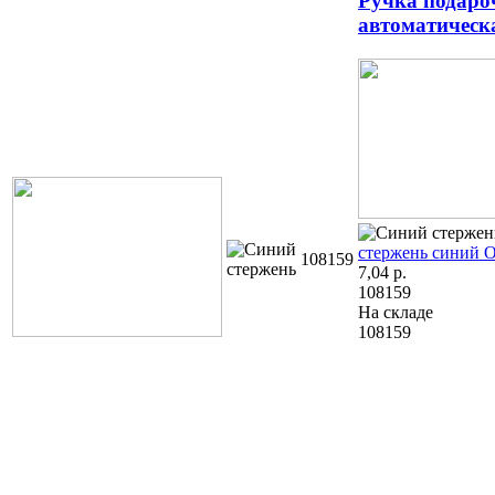
Ручка подаро
автоматическ
стержень синий
О
108159
7,04
р.
108159
На складе
108159