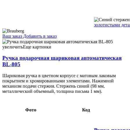
золотистыми дета
Ваш заказ
Добавить в заказ
Ручка подарочная шариковая автоматическая BL-805 корпус
бордовый, стержень синий 7,04 108159 корпус синий,
увеличить
Еще картинки
стержень синий 7,04 108160
Ручка подарочная шариковая автоматическая
BL-805
Шариковая ручка в цветном корпусе с матовым лаковым
покрытием и хромированными элементами. Нажимной
механизм подачи стержня. Стержень синий (98 мм,
металлический объемный, толщина письма 1 мм).
Фото
Код