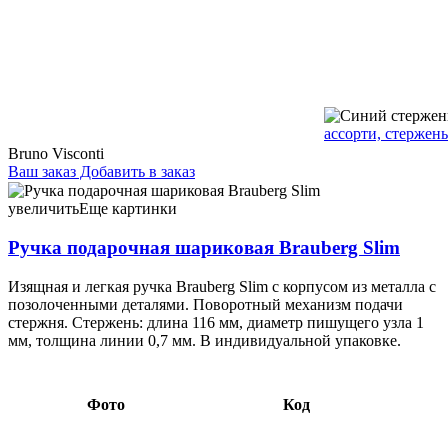
ассорти, стержень
Bruno Visconti
Ваш заказ
Добавить в заказ
Ручка подарочная шариковая Brauberg Slim корпус бордовый с
золотистыми деталями, стержень синий 10,04 082329
увеличить
Еще картинки
Ручка подарочная шариковая Brauberg Slim
Изящная и легкая ручка Brauberg Slim с корпусом из металла с
позолоченными деталями. Поворотный механизм подачи
стержня. Стержень: длина 116 мм, диаметр пишущего узла 1
мм, толщина линии 0,7 мм. В индивидуальной упаковке.
Фото
Код