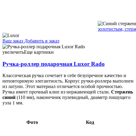
золотистым, стер
Ваш заказ
Добавить в заказ
Ручка-роллер подарочная Luxor Rado корпус черный с
золотистыми элементами, стержень синий 22,19 099845
увеличить
Еще картинки
Ручка-роллер подарочная Luxor Rado
Классическая ручка сочетает в себе безупречное качество и
неповторимую элегантность. Корпус ручки-роллера выполнен
из латуни. Этот материал отличается особой прочностью.
Ручка имеет прочный клип из нержавеющей стали.
Стержень
синий
(110 мм), наконечник пулевидный, диаметр пишущего
узла 1 мм.
Фото
Код