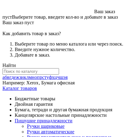
Ваш заказ
пуст
Выберите товар, введите кол-во и добавьте в заказ
Ваш заказ пуст
Как добавить товар в заказ?
Выберите товар по меню каталога или через поиск.
Введите нужное количество.
Добавьте в заказ.
Найти
а
б
в
г
д
е
ж
з
и
к
л
м
н
о
п
р
с
т
у
ф
х
ц
ч
ш
э
я
Например:
Xerox
,
Бумага офисная
Каталог товаров
Бюджетные товары
Двойная гарантия
Бумага, тетради и другая бумажная продукция
Канцелярские настольные принадлежности
Пишущие принадлежности
Ручки шариковые
Ручки автоматические