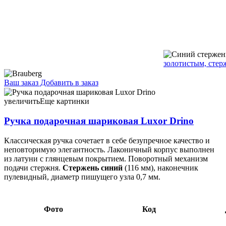
золотистым, стер
Ваш заказ
Добавить в заказ
Ручка подарочная шариковая Luxor Drino корпус черный с
золотистым, стержень синий 43,63 111339
увеличить
Еще картинки
Ручка подарочная шариковая Luxor Drino
Классическая ручка сочетает в себе безупречное качество и
неповторимую элегантность. Лаконичный корпус выполнен
из латуни с глянцевым покрытием. Поворотный механизм
подачи стержня.
Стержень синий
(116 мм), наконечник
пулевидный, диаметр пишущего узла 0,7 мм.
Фото
Код