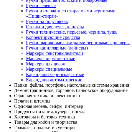
Ручки представительские и подарочные
Ручки гелевые
Ручки и стержни со стираемыми чернилами
«Пиши-стирай»
Ручки на подставках
Стержни для ручек, капсулы
Ручки технические, перьевые, чернила, тушь
Корректирующие средства
Ручки шариковые с жидкими чернилами - роллеры
Ручки капиллярные (лайнеры)
Маркеры-текстовыделители
Маркеры перманентные
Маркеры для досок
Маркеры специальные
Карандаши чернографитные
Карандаши автоматические
Папки, файлы, портфели, настольные системы хранения
Демонстрационное, торговое, банковское оборудование
Офисная техника и электроника
Печати и штампы
Офисная мебель, сейфы, интерьер
Продукты питания, кулеры, посуда
Хозтовары и бытовая техника
Товары для хобби и творчества
Грамоты, подарки и сувениры