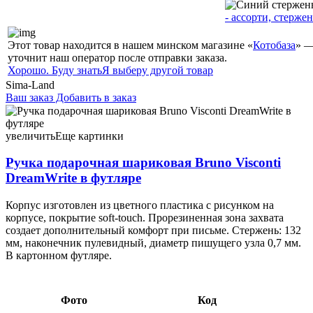
- ассорти, стержен
Этот товар находится в нашем минском магазине «
Котобаза
» —
уточнит наш оператор после отправки заказа.
Хорошо. Буду знать
Я выберу другой товар
Sima-Land
Ваш заказ
Добавить в заказ
Ручка подарочная шариковая Bruno Visconti DreamWrite в
футляре «Котики», корпус ассорти, стержень синий 12,61
096731
увеличить
Еще картинки
Ручка подарочная шариковая Bruno Visconti
DreamWrite в футляре
Корпус изготовлен из цветного пластика с рисунком на
корпусе, покрытие soft-touch. Прорезиненная зона захвата
создает дополнительный комфорт при письме. Стержень: 132
мм, наконечник пулевидный, диаметр пишущего узла 0,7 мм.
В картонном футляре.
Фото
Код