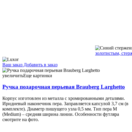
золотистым, стер
Ваш заказ
Добавить в заказ
Ручка подарочная перьевая Brauberg Larghetto корпус
серебристый, синяя 21,55 113344
увеличить
Еще картинки
Ручка подарочная перьевая Brauberg Larghetto
Корпус изготовлен из металла с хромированными деталями.
Иридиевый наконечник пера. Заправляется капсулой 3,7 см (в
комплекте). Диаметр пишущего узла 0,5 мм. Тип пера M
(Medium) – средняя ширина линии. Особенности футляра
смотрите на фото.