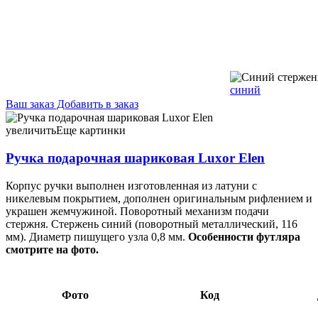
синий
Ваш заказ
Добавить в заказ
Ручка подарочная шариковая Luxor Elen корпус золотистый,
стержень синий 44,38 110694 корпус черный с золотистым,
увеличить
Еще картинки
стержень синий 44,38 110695
Ручка подарочная шариковая Luxor Elen
Корпус ручки выполнен изготовленная из латуни с
никелевым покрытием, дополнен оригинальным рифлением и
украшен жемчужиной. Поворотный механизм подачи
стержня. Стержень синий (поворотный металлический, 116
мм). Диаметр пишущего узла 0,8 мм.
Особенности футляра
смотрите на фото.
Фото
Код