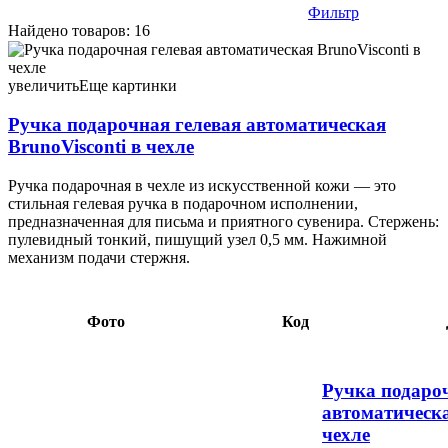
Фильтр
Найдено товаров: 16
Ручка подарочная гелевая автоматическая BrunoVisconti в
чехле «Котики», дизайн чехла - ассорти, стержень синий 23,03
111730
увеличить
Еще картинки
Ручка подарочная гелевая автоматическая
BrunoVisconti в чехле
Ручка подарочная в чехле из искусственной кожи — это
стильная гелевая ручка в подарочном исполнении,
предназначенная для письма и приятного сувенира. Стержень:
пулевидный тонкий, пишущий узел 0,5 мм. Нажимной
механизм подачи стержня.
Фото
Код
Ручка подаро
автоматическа
чехле