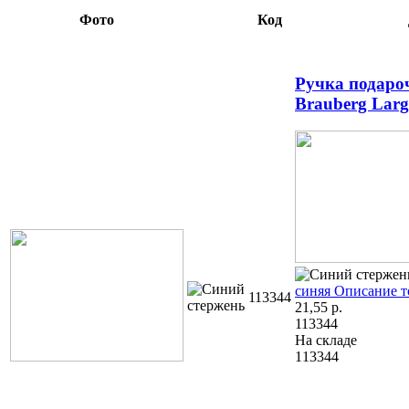
Фото
Код
Ручка подаро
Brauberg Larg
синяя
Описание т
113344
21,55
р.
113344
На складе
113344