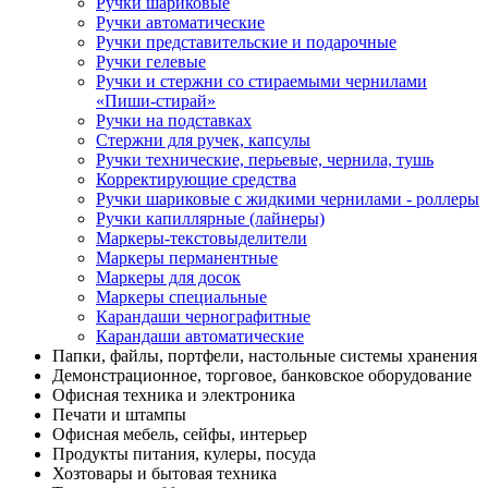
Ручки шариковые
Ручки автоматические
Ручки представительские и подарочные
Ручки гелевые
Ручки и стержни со стираемыми чернилами
«Пиши-стирай»
Ручки на подставках
Стержни для ручек, капсулы
Ручки технические, перьевые, чернила, тушь
Корректирующие средства
Ручки шариковые с жидкими чернилами - роллеры
Ручки капиллярные (лайнеры)
Маркеры-текстовыделители
Маркеры перманентные
Маркеры для досок
Маркеры специальные
Карандаши чернографитные
Карандаши автоматические
Папки, файлы, портфели, настольные системы хранения
Демонстрационное, торговое, банковское оборудование
Офисная техника и электроника
Печати и штампы
Офисная мебель, сейфы, интерьер
Продукты питания, кулеры, посуда
Хозтовары и бытовая техника