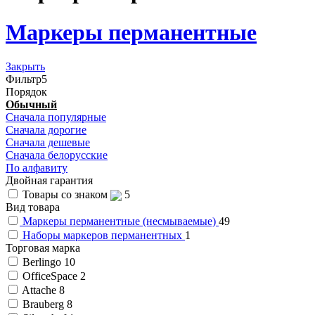
Маркеры перманентные
Закрыть
Фильтр
5
Порядок
Обычный
Сначала популярные
Сначала дорогие
Сначала дешевые
Сначала белорусские
По алфавиту
Двойная гарантия
Товары со знаком
5
Вид товара
Маркеры перманентные (несмываемые)
49
Наборы маркеров перманентных
1
Торговая марка
Berlingo
10
OfficeSpace
2
Attache
8
Brauberg
8