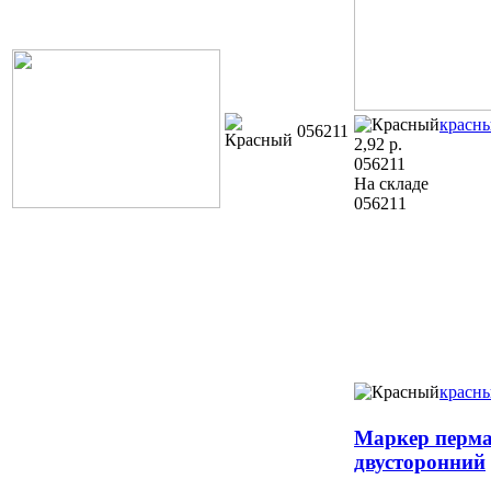
красн
056211
2,92
р.
056211
На складе
056211
красн
Маркер перма
двусторонний