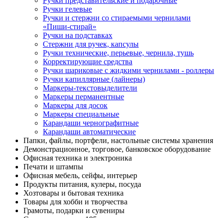
Ручки представительские и подарочные
Ручки гелевые
Ручки и стержни со стираемыми чернилами
«Пиши-стирай»
Ручки на подставках
Стержни для ручек, капсулы
Ручки технические, перьевые, чернила, тушь
Корректирующие средства
Ручки шариковые с жидкими чернилами - роллеры
Ручки капиллярные (лайнеры)
Маркеры-текстовыделители
Маркеры перманентные
Маркеры для досок
Маркеры специальные
Карандаши чернографитные
Карандаши автоматические
Папки, файлы, портфели, настольные системы хранения
Демонстрационное, торговое, банковское оборудование
Офисная техника и электроника
Печати и штампы
Офисная мебель, сейфы, интерьер
Продукты питания, кулеры, посуда
Хозтовары и бытовая техника
Товары для хобби и творчества
Грамоты, подарки и сувениры