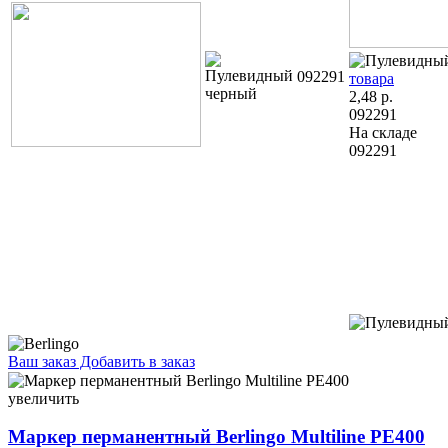
092291
товара
2,48
р.
092291
На складе
092291
Ваш заказ
Добавить в заказ
Маркер перманентный Berlingo Multiline PE400 черный 4,10
082653
увеличить
Маркер перманентный Berlingo Multiline PE400