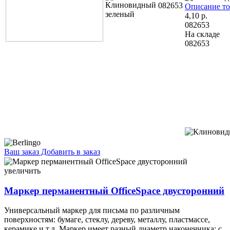
082653
Описание то
4,10
р.
082653
На складе
082653
Ваш заказ
Добавить в заказ
Маркер перманентный OfficeSpace двусторонний красный
1,37 069627
увеличить
Маркер перманентный OfficeSpace двусторонний
Универсальный маркер для письма по различным
поверхностям: бумаге, стеклу, дереву, металлу, пластмассе,
керамике и т.д. Маркер имеет разный диаметр наконечника: с