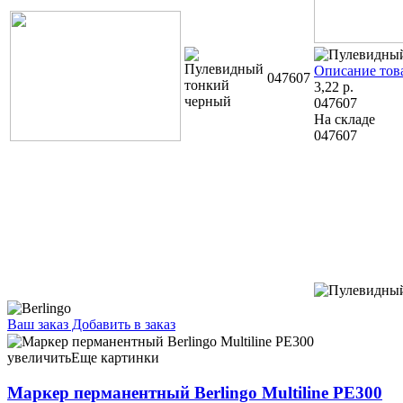
Описание тов
047607
3,22
р.
047607
На складе
047607
Ваш заказ
Добавить в заказ
Маркер перманентный Berlingo Multiline PE300 зеленый 2,48
106953 черный 2,48 092291
увеличить
Еще картинки
Маркер перманентный Berlingo Multiline PE300