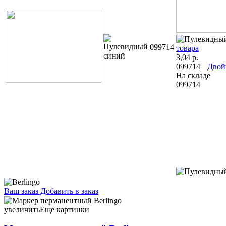
099714
товара
3,04
р.
099714
Двой
На складе
099714
Ваш заказ
Добавить в заказ
Маркер перманентный Berlingo красный 3,22 056207 синий
3,22 056209 черный 3,22 047607
увеличить
Еще картинки