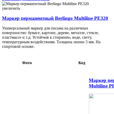
Маркер перманентный Berlingo Multiline PE320 синий 3,04
099714
увеличить
Маркер перманентный Berlingo Multiline PE320
Универсальный маркер для письма на различных
поверхностях: бумаге, картоне, дереве, металле, стекле,
пластмассе и т.д. Устойчив к стиранию, воде, свету,
температурным воздействиям. Толщина линии 3 мм. На
спиртовой основе.
Фото
Код
Маркер пе
Multiline P