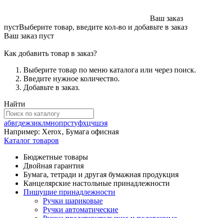
Ваш заказ
пуст
Выберите товар, введите кол-во и добавьте в заказ
Ваш заказ пуст
Как добавить товар в заказ?
Выберите товар по меню каталога или через поиск.
Введите нужное количество.
Добавьте в заказ.
Найти
а
б
в
г
д
е
ж
з
и
к
л
м
н
о
п
р
с
т
у
ф
х
ц
ч
ш
э
я
Например:
Xerox
,
Бумага офисная
Каталог товаров
Бюджетные товары
Двойная гарантия
Бумага, тетради и другая бумажная продукция
Канцелярские настольные принадлежности
Пишущие принадлежности
Ручки шариковые
Ручки автоматические