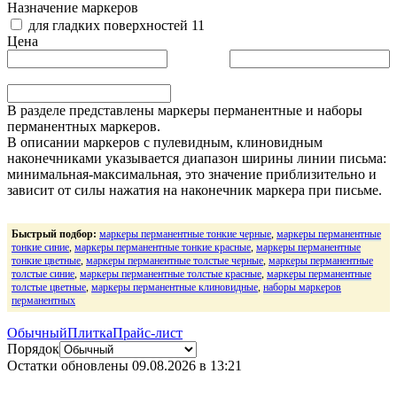
Назначение маркеров
для гладких поверхностей
11
Цена
В разделе представлены маркеры перманентные и наборы
перманентных маркеров.
В описании маркеров с пулевидным, клиновидным
наконечниками указывается диапазон ширины линии письма:
минимальная-максимальная, это значение приблизительно и
зависит от силы нажатия на наконечник маркера при письме.
Быстрый подбор:
маркеры перманентные тонкие черные
,
маркеры перманентные
тонкие синие
,
маркеры перманентные тонкие красные
,
маркеры перманентные
тонкие цветные
,
маркеры перманентные толстые черные
,
маркеры перманентные
толстые синие
,
маркеры перманентные толстые красные
,
маркеры перманентные
толстые цветные
,
маркеры перманентные клиновидные
,
наборы маркеров
перманентных
Обычный
Плитка
Прайс-лист
Порядок
Остатки обновлены
09.08.2026 в 13:21