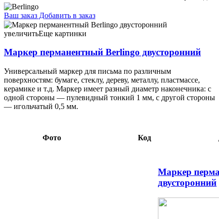
Ваш заказ
Добавить в заказ
Маркер перманентный Berlingo двусторонний красный 2,92
056211 черный 3,13 047610
увеличить
Еще картинки
Маркер перманентный Berlingo двусторонний
Универсальный маркер для письма по различным
поверхностям: бумаге, стеклу, дереву, металлу, пластмассе,
керамике и т.д. Маркер имеет разный диаметр наконечника: с
одной стороны — пулевидный тонкий 1 мм, с другой стороны
— игольчатый 0,5 мм.
Фото
Код
Маркер перма
двусторонний