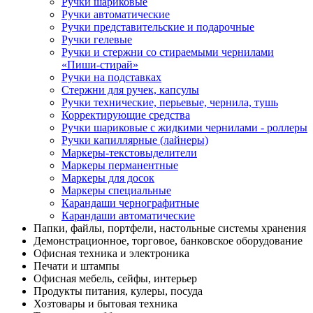
Ручки шариковые
Ручки автоматические
Ручки представительские и подарочные
Ручки гелевые
Ручки и стержни со стираемыми чернилами
«Пиши-стирай»
Ручки на подставках
Стержни для ручек, капсулы
Ручки технические, перьевые, чернила, тушь
Корректирующие средства
Ручки шариковые с жидкими чернилами - роллеры
Ручки капиллярные (лайнеры)
Маркеры-текстовыделители
Маркеры перманентные
Маркеры для досок
Маркеры специальные
Карандаши чернографитные
Карандаши автоматические
Папки, файлы, портфели, настольные системы хранения
Демонстрационное, торговое, банковское оборудование
Офисная техника и электроника
Печати и штампы
Офисная мебель, сейфы, интерьер
Продукты питания, кулеры, посуда
Хозтовары и бытовая техника