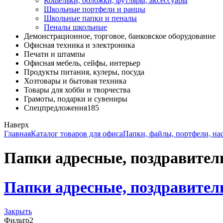
Кошельки, обложки, футляры, аксессуары
Школьные портфели и ранцы
Школьные папки и пеналы
Пеналы школьные
Демонстрационное, торговое, банковское оборудование
Офисная техника и электроника
Печати и штампы
Офисная мебель, сейфы, интерьер
Продукты питания, кулеры, посуда
Хозтовары и бытовая техника
Товары для хобби и творчества
Грамоты, подарки и сувениры
Спецпредложения
185
Наверх
Главная
Каталог товаров для офиса
Папки, файлы, портфели, на
Папки адресные, поздравител
Папки адресные, поздравител
Закрыть
Фильтр
2