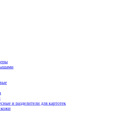
деры
адышами
овые
в
й
сные и разделители для картотек
 кожи