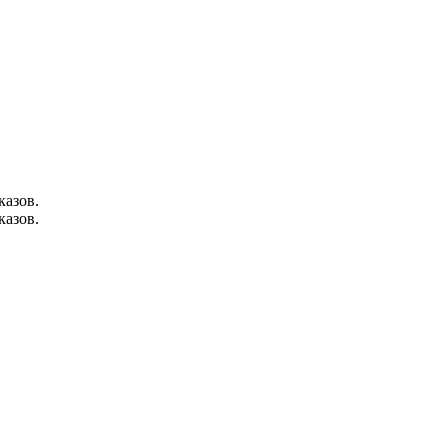
казов.
казов.