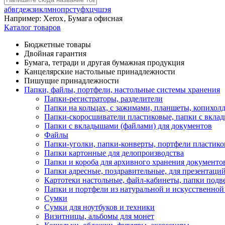
а
б
в
г
д
е
ж
з
и
к
л
м
н
о
п
р
с
т
у
ф
х
ц
ч
ш
э
я
Например:
Xerox
,
Бумага офисная
Каталог товаров
Бюджетные товары
Двойная гарантия
Бумага, тетради и другая бумажная продукция
Канцелярские настольные принадлежности
Пишущие принадлежности
Папки, файлы, портфели, настольные системы хранения
Папки-регистраторы, разделители
Папки на кольцах, с зажимами, планшеты, копихол
Папки-скоросшиватели пластиковые, папки с вкл
Папки с вкладышами (файлами) для документов
Файлы
Папки-уголки, папки-конверты, портфели пластик
Папки картонные для делопроизводства
Папки и короба для архивного хранения документо
Папки адресные, поздравительные, для презентаци
Картотеки настольные, файл-кабинеты, папки подве
Папки и портфели из натуральной и искусственной
Сумки
Сумки для ноутбуков и техники
Визитницы, альбомы для монет