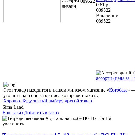
089522
0,61
р.
089522
В наличии
089522
ассорти (цена за 1 
Этот товар находится в нашем минском магазине «
Котобаза
» —
уточнит наш оператор после отправки заказа.
Хорошо. Буду знать
Я выберу другой товар
Sima-Land
Ваш заказ
Добавить в заказ
Тетрадь школьная А5, 12 л. на скобе BG Ha-Ha-Ha 165×205
мм, косая линия, ассорти 0,59 087685
увеличить