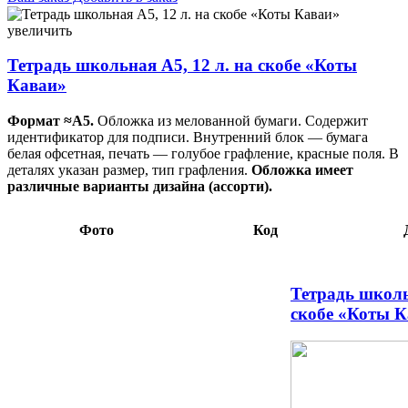
Тетрадь школьная А5, 12 л. на скобе «Коты Каваи» 165×205
мм, косая линия, ассорти 0,70 105145
увеличить
Тетрадь школьная А5, 12 л. на скобе «Коты
Каваи»
Формат ≈А5.
Обложка из мелованной бумаги. Содержит
идентификатор для подписи. Внутренний блок — бумага
белая офсетная, печать — голубое графление, красные поля. В
деталях указан размер, тип графления.
Обложка имеет
различные варианты дизайна (ассорти).
Фото
Код
Тетрадь школь
скобе «Коты 