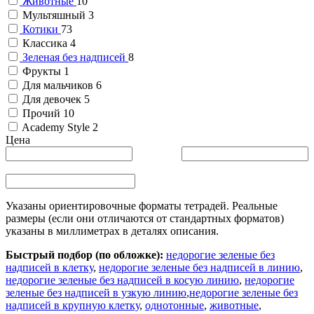
Животные
10
Мультяшный
3
Котики
73
Классика
4
Зеленая без надписей
8
Фрукты
1
Для мальчиков
6
Для девочек
5
Прочий
10
Academy Style
2
Цена
Указаны ориентировочные форматы тетрадей. Реальные
размеры (если они отличаются от стандартных форматов)
указаны в миллиметрах в деталях описания.
Быстрый подбор (по обложке):
недорогие зеленые без
надписей в клетку
,
недорогие зеленые без надписей в линию
,
недорогие зеленые без надписей в косую линию
,
недорогие
зеленые без надписей в узкую линию
,
недорогие зеленые без
надписей в крупную клетку
,
однотонные
,
животные
,