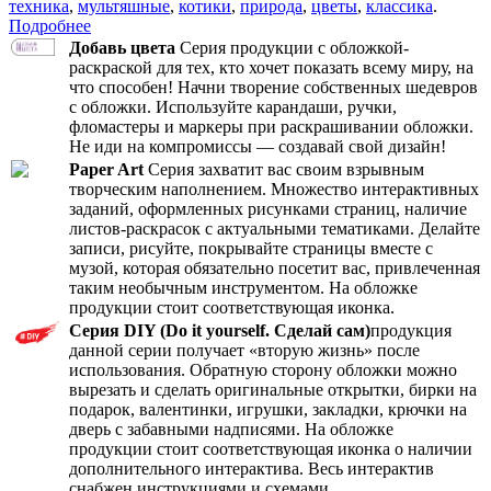
техника
,
мультяшные
,
котики
,
природа
,
цветы
,
классика
.
Подробнее
Добавь цвета
Серия продукции с обложкой-
раскраской для тех, кто хочет показать всему миру, на
что способен! Начни творение собственных шедевров
с обложки. Используйте карандаши, ручки,
фломастеры и маркеры при раскрашивании обложки.
Не иди на компромиссы — создавай свой дизайн!
Paper Art
Серия захватит вас своим взрывным
творческим наполнением. Множество интерактивных
заданий, оформленных рисунками страниц, наличие
листов-раскрасок с актуальными тематиками. Делайте
записи, рисуйте, покрывайте страницы вместе с
музой, которая обязательно посетит вас, привлеченная
таким необычным инструментом. На обложке
продукции стоит соответствующая иконка.
Серия DIY (Do it yourself. Сделай сам)
продукция
данной серии получает «вторую жизнь» после
использования. Обратную сторону обложки можно
вырезать и сделать оригинальные открытки, бирки на
подарок, валентинки, игрушки, закладки, крючки на
дверь с забавными надписями. На обложке
продукции стоит соответствующая иконка о наличии
дополнительного интерактива. Весь интерактив
снабжен инструкциями и схемами.