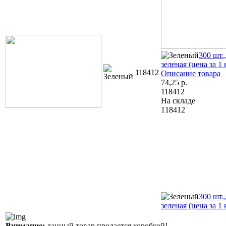
300 шт.
зеленая (цена за 1 
118412
Описание товара
74,25
р.
118412
На складе
118412
300 шт.
зеленая (цена за 1 
Внимание:
данный товар продается коробкой!