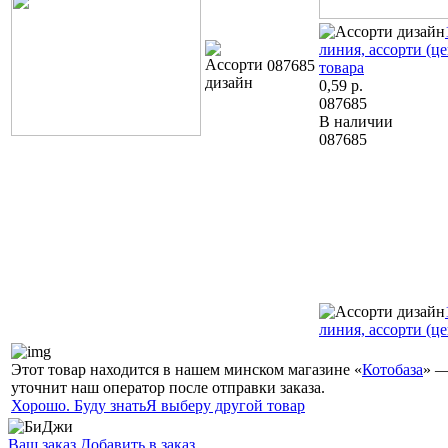
линия, ассорти (це
087685
товара
0,59
р.
087685
В наличии
087685
линия, ассорти (це
Этот товар находится в нашем минском магазине «
Котобаза
» —
уточнит наш оператор после отправки заказа.
Хорошо. Буду знать
Я выберу другой товар
Ваш заказ
Добавить в заказ