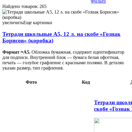
Фильтр
Найдено товаров: 265
Тетради школьные А5, 12 л. на скобе «Гознак Борисов»
(коробка) 300 шт., 170×205 мм, клетка, зеленая 74,25 118412
300 шт., 170×205 мм, линия, зеленая 74,25 118413
увеличить
Еще картинки
Тетради школьные А5, 12 л. на скобе «Гознак
Борисов» (коробка)
Формат ≈А5.
Обложка бумажная, содержит идентификатор
для подписи. Внутренний блок — бумага белая офсетная,
печать — голубое графление с красными полями. В деталях
указан размер, тип графления.
Фото
Код
Тетради школь
скобе «Гознак