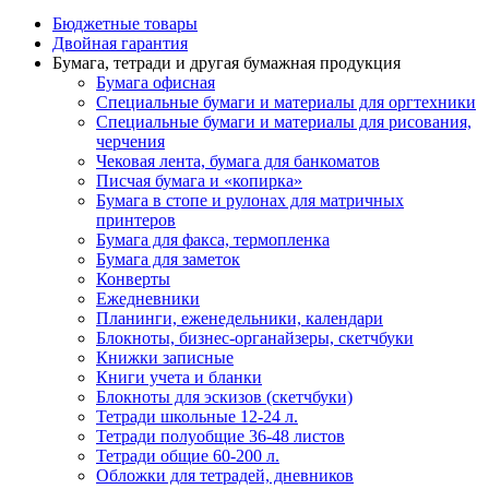
Бюджетные товары
Двойная гарантия
Бумага, тетради и другая бумажная продукция
Бумага офисная
Специальные бумаги и материалы для оргтехники
Специальные бумаги и материалы для рисования,
черчения
Чековая лента, бумага для банкоматов
Писчая бумага и «копирка»
Бумага в стопе и рулонах для матричных
принтеров
Бумага для факса, термопленка
Бумага для заметок
Конверты
Ежедневники
Планинги, еженедельники, календари
Блокноты, бизнес-органайзеры, скетчбуки
Книжки записные
Книги учета и бланки
Блокноты для эскизов (скетчбуки)
Тетради школьные 12-24 л.
Тетради полуобщие 36-48 листов
Тетради общие 60-200 л.
Обложки для тетрадей, дневников