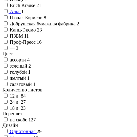
Erich Krause
21
Альт
1
Гознак Борисов
8
Добрушская бумажная фабрика
2
Канц-Эксмо
23
ПЗБМ
11
Проф-Пресс
16
—
3
Цвет
ассорти
4
зеленый
2
голубой
1
желтый
1
салатовый
1
Количество листов
12 л.
84
24 л.
27
18 л.
23
Переплет
на скобе
127
Дизайн
Однотонная
29