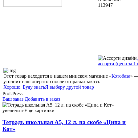
113947
ассорти (цена за 1 
Этот товар находится в нашем минском магазине «
Котобаза
» —
уточнит наш оператор после отправки заказа.
Хорошо. Буду знать
Я выберу другой товар
Prof-Press
Ваш заказ
Добавить в заказ
Тетрадь школьная А5, 12 л. на скобе «Ципа и Кот» 165×205
мм, линия, ассорти 0,61 089522
увеличить
Еще картинки
Тетрадь школьная А5, 12 л. на скобе «Ципа и
Кот»