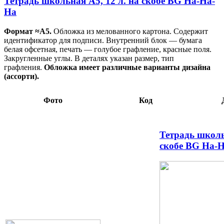
Тетрадь школьная А5, 12 л. на скобе BG Ha-Ha-
Ha
Формат ≈А5.
Обложка из мелованного картона. Содержит
идентификатор для подписи. Внутренний блок — бумага
белая офсетная, печать — голубое графление, красные поля.
Закругленные углы. В деталях указан размер, тип
графления.
Обложка имеет различные варианты дизайна
(ассорти).
Фото
Код
Тетрадь школь
скобе BG Ha-