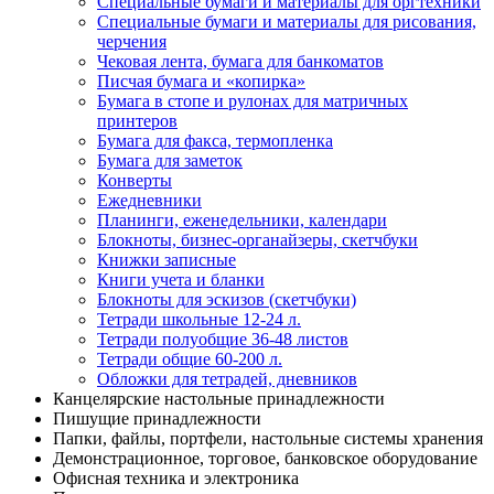
Специальные бумаги и материалы для оргтехники
Специальные бумаги и материалы для рисования,
черчения
Чековая лента, бумага для банкоматов
Писчая бумага и «копирка»
Бумага в стопе и рулонах для матричных
принтеров
Бумага для факса, термопленка
Бумага для заметок
Конверты
Ежедневники
Планинги, еженедельники, календари
Блокноты, бизнес-органайзеры, скетчбуки
Книжки записные
Книги учета и бланки
Блокноты для эскизов (скетчбуки)
Тетради школьные 12-24 л.
Тетради полуобщие 36-48 листов
Тетради общие 60-200 л.
Обложки для тетрадей, дневников
Канцелярские настольные принадлежности
Пишущие принадлежности
Папки, файлы, портфели, настольные системы хранения
Демонстрационное, торговое, банковское оборудование
Офисная техника и электроника