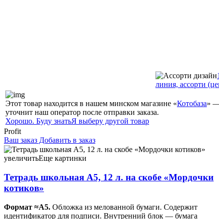
линия, ассорти (цен
Этот товар находится в нашем минском магазине «
Котобаза
» —
уточнит наш оператор после отправки заказа.
Хорошо. Буду знать
Я выберу другой товар
Profit
Ваш заказ
Добавить в заказ
Тетрадь школьная А5, 12 л. на скобе «Мордочки котиков»
165×205 мм, линия, ассорти 0,90 113947
увеличить
Еще картинки
Тетрадь школьная А5, 12 л. на скобе «Мордочки
котиков»
Формат ≈А5.
Обложка из мелованной бумаги. Содержит
идентификатор для подписи. Внутренний блок — бумага