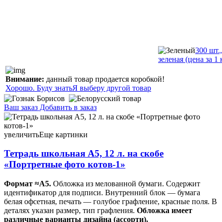
300 шт.
зеленая (цена за 1 
Внимание:
данный товар продается коробкой!
Хорошо. Буду знать
Я выберу другой товар
Ваш заказ
Добавить в заказ
Тетрадь школьная А5, 12 л. на скобе «Портретные фото
котов-1» 165×205 мм, косая линия, ассорти 0,77 113942
увеличить
Еще картинки
Тетрадь школьная А5, 12 л. на скобе
«Портретные фото котов-1»
Формат ≈А5.
Обложка из мелованной бумаги. Содержит
идентификатор для подписи. Внутренний блок — бумага
белая офсетная, печать — голубое графление, красные поля. В
деталях указан размер, тип графления.
Обложка имеет
различные варианты дизайна (ассорти).