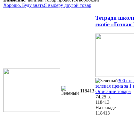
Хорошо. Буду знать
Я выберу другой товар
Тетради школь
скобе «Гознак
300 шт.
зеленая (цена за 1 
118413
Описание товара
74,25
р.
118413
На складе
118413