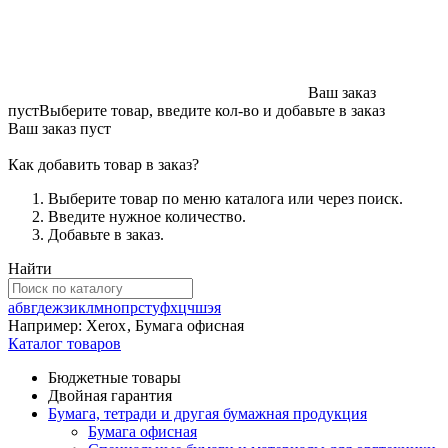
Ваш заказ
пуст
Выберите товар, введите кол-во и добавьте в заказ
Ваш заказ пуст
Как добавить товар в заказ?
Выберите товар по меню каталога или через поиск.
Введите нужное количество.
Добавьте в заказ.
Найти
а
б
в
г
д
е
ж
з
и
к
л
м
н
о
п
р
с
т
у
ф
х
ц
ч
ш
э
я
Например:
Xerox
,
Бумага офисная
Каталог товаров
Бюджетные товары
Двойная гарантия
Бумага, тетради и другая бумажная продукция
Бумага офисная