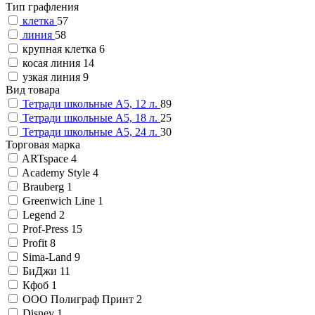
Тип графления
клетка
57
линия
58
крупная клетка
6
косая линия
14
узкая линия
9
Вид товара
Тетради школьные А5, 12 л.
89
Тетради школьные А5, 18 л.
25
Тетради школьные А5, 24 л.
30
Торговая марка
ARTspace
4
Academy Style
4
Brauberg
1
Greenwich Line
1
Legend
2
Prof-Press
15
Profit
8
Sima-Land
9
БиДжи
11
Кфоб
1
ООО Полиграф Принт
2
Disney
1