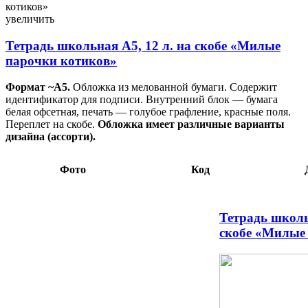
котиков» 165×205 мм, косая линия, ассорти 0,84 105243
увеличить
Тетрадь школьная А5, 12 л. на скобе «Милые
парочки котиков»
Формат ~А5.
Обложка из мелованной бумаги. Содержит
идентификатор для подписи. Внутренний блок — бумага
белая офсетная, печать — голубое графление, красные поля.
Переплет на скобе.
Обложка имеет различные варианты
дизайна (ассорти).
Фото
Код
Тетрадь школь
скобе «Милые