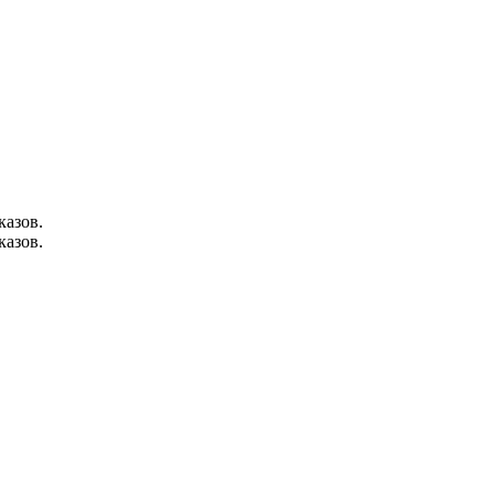
казов.
казов.