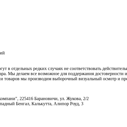
ний
ут в отдельных редких случаях не соответствовать действитель
вара. Мы делаем все возможное для поддержания достоверности 
и товаров мы производим выборочный визуальный осмотр и пров
омпани", 225416 Барановичи, ул. Жукова, 2/2
падный Бенгал, Калькутта, Алипор Роуд, 3