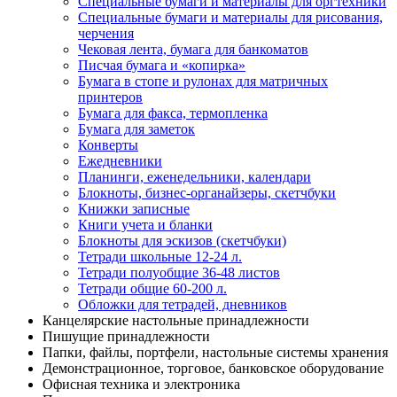
Специальные бумаги и материалы для оргтехники
Специальные бумаги и материалы для рисования,
черчения
Чековая лента, бумага для банкоматов
Писчая бумага и «копирка»
Бумага в стопе и рулонах для матричных
принтеров
Бумага для факса, термопленка
Бумага для заметок
Конверты
Ежедневники
Планинги, еженедельники, календари
Блокноты, бизнес-органайзеры, скетчбуки
Книжки записные
Книги учета и бланки
Блокноты для эскизов (скетчбуки)
Тетради школьные 12-24 л.
Тетради полуобщие 36-48 листов
Тетради общие 60-200 л.
Обложки для тетрадей, дневников
Канцелярские настольные принадлежности
Пишущие принадлежности
Папки, файлы, портфели, настольные системы хранения
Демонстрационное, торговое, банковское оборудование
Офисная техника и электроника