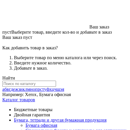
Ваш заказ
пуст
Выберите товар, введите кол-во и добавьте в заказ
Ваш заказ пуст
Как добавить товар в заказ?
Выберите товар по меню каталога или через поиск.
Введите нужное количество.
Добавьте в заказ.
Найти
а
б
в
г
д
е
ж
з
и
к
л
м
н
о
п
р
с
т
у
ф
х
ц
ч
ш
э
я
Например:
Xerox
,
Бумага офисная
Каталог товаров
Бюджетные товары
Двойная гарантия
Бумага, тетради и другая бумажная продукция
Бумага офисная