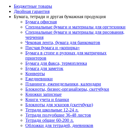
Бюджетные товары
Двойная гарантия
Бумага, тетради и другая бумажная продукция
Бумага офисная
Специальные бумаги и материалы для оргтехники
Специальные бумаги и материалы для рисования,
черчения
Чековая лента, бумага для банкоматов
Писчая бумага и «копирка»
Бумага в стопе и рулонах для матричных
принтеров
Бумага для факса, термопленка
Бумага для заметок
Конверты
Ежедневники
Планинги, еженедельники, календари
Блокноты, бизнес-органайзеры, скетчбуки
Книжки записные
Книги учета и бланки
Блокноты для эскизов (скетчбуки)
Тетради школьные 12-24 л.
Тетради полуобщие 36-48 листов
Тетради общие 60-200 л.
Обложки для тетрадей, дневников