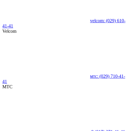
velcom:
(029)
610-
41-41
Velcom
мтс:
(029)
710-41-
41
MTC