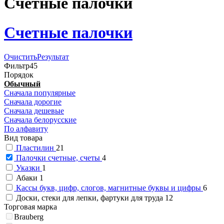
Счетные палочки
Счетные палочки
Очистить
Результат
Фильтр
45
Порядок
Обычный
Сначала популярные
Сначала дорогие
Сначала дешевые
Сначала белорусские
По алфавиту
Вид товара
Пластилин
21
Палочки счетные, счеты
4
Указки
1
Абаки
1
Кассы букв, цифр, слогов, магнитные буквы и цифры
6
Доски, стеки для лепки, фартуки для труда
12
Торговая марка
Brauberg