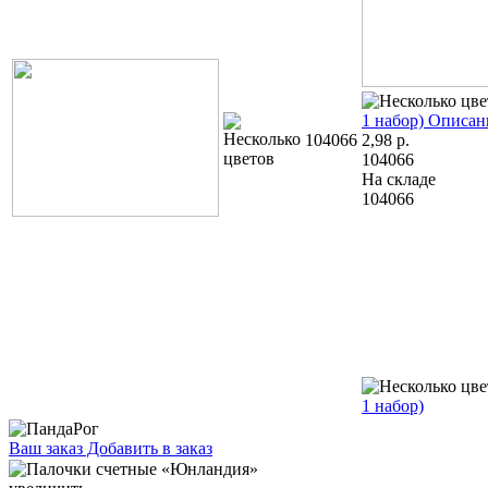
1 набор)
Описан
104066
2,98
р.
104066
На складе
104066
1 набор)
Ваш заказ
Добавить в заказ
Палочки счетные «Юнландия» 50 шт. 3,55 088327