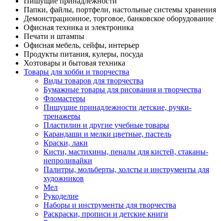
Пишущие принадлежности
Папки, файлы, портфели, настольные системы хранения
Демонстрационное, торговое, банковское оборудование
Офисная техника и электроника
Печати и штампы
Офисная мебель, сейфы, интерьер
Продукты питания, кулеры, посуда
Хозтовары и бытовая техника
Товары для хобби и творчества
Виды товаров для творчества
Бумажные товары для рисования и творчества
Фломастеры
Пишущие принадлежности детские, ручки-
тренажеры
Пластилин и другие учебные товары
Карандаши и мелки цветные, пастель
Краски, лаки
Кисти, мастихины, пеналы для кистей, стаканы-
непроливайки
Палитры, мольберты, холсты и инструменты для
художников
Мел
Рукоделие
Наборы и инструменты для творчества
Раскраски, прописи и детские книги