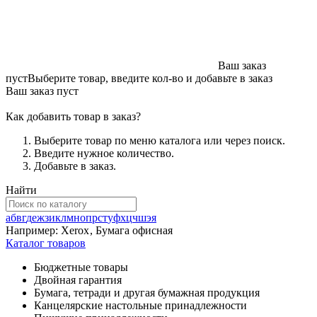
Ваш заказ
пуст
Выберите товар, введите кол-во и добавьте в заказ
Ваш заказ пуст
Как добавить товар в заказ?
Выберите товар по меню каталога или через поиск.
Введите нужное количество.
Добавьте в заказ.
Найти
а
б
в
г
д
е
ж
з
и
к
л
м
н
о
п
р
с
т
у
ф
х
ц
ч
ш
э
я
Например:
Xerox
,
Бумага офисная
Каталог товаров
Бюджетные товары
Двойная гарантия
Бумага, тетради и другая бумажная продукция
Канцелярские настольные принадлежности