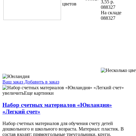
3,55
р.
088327
На складе
088327
Ваш заказ
Добавить в заказ
Набор счетных материалов «Юнландия» «Легкий счет» 132
элемента 14,12 096127 142 элемента 15,54 096128
увеличить
Еще картинки
Набор счетных материалов «Юнландия»
«Легкий счет»
Набор счетных материалов для обучения счету детей
дошкольного и школьного возраста. Материал: пластик. В
состав входят: прямоугольные треугольники, круги,