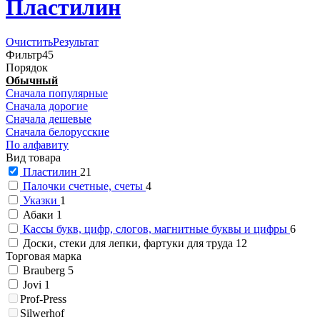
Пластилин
Очистить
Результат
Фильтр
45
Порядок
Обычный
Сначала популярные
Сначала дорогие
Сначала дешевые
Сначала белорусские
По алфавиту
Вид товара
Пластилин
21
Палочки счетные, счеты
4
Указки
1
Абаки
1
Кассы букв, цифр, слогов, магнитные буквы и цифры
6
Доски, стеки для лепки, фартуки для труда
12
Торговая марка
Brauberg
5
Jovi
1
Prof-Press
Silwerhof