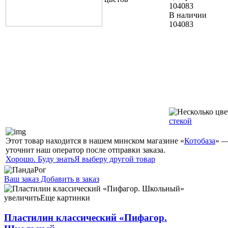
104083
В наличии
104083
стекой
Этот товар находится в нашем минском магазине «
Котобаза
» —
уточнит наш оператор после отправки заказа.
Хорошо. Буду знать
Я выберу другой товар
Ваш заказ
Добавить в заказ
Пластилин классический «Пифагор. Школьный» 8 цветов,
120 г, со стекой 5,15 088669
увеличить
Еще картинки
Пластилин классический «Пифагор.