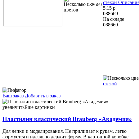
стекой
Описание
088669
5,15
р.
088669
На складе
088669
стекой
Ваш заказ
Добавить в заказ
Пластилин классический Brauberg «Академия» 10 цветов, 200
г, со стеком 6,49 103381 12 цветов, 240 г, со стеком, «Милые
увеличить
Еще картинки
коты» 7,73 114891
Пластилин классический Brauberg «Академия»
Для лепки и моделирования. Не прилипает к рукам, легко
формуется и идеально держит форму. В картонной коробке.