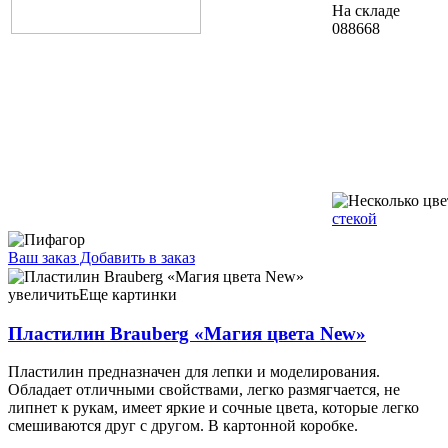
На складе
088668
стекой
Ваш заказ
Добавить в заказ
Пластилин Brauberg «Магия цвета New» 12 цветов, 240 г, со
стеком 6,55 113322
увеличить
Еще картинки
Пластилин Brauberg «Магия цвета New»
Пластилин предназначен для лепки и моделирования.
Обладает отличными свойствами, легко размягчается, не
липнет к рукам, имеет яркие и сочные цвета, которые легко
смешиваются друг с другом. В картонной коробке.