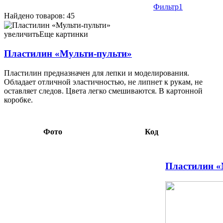
Фильтр
1
Найдено товаров: 45
Пластилин «Мульти-пульти» 6 цветов, 120 г, со стекой,
«Приключения Енота» 4,10 059410
увеличить
Еще картинки
Пластилин «Мульти-пульти»
Пластилин предназначен для лепки и моделирования.
Обладает отличной эластичностью, не липнет к рукам, не
оставляет следов. Цвета легко смешиваются. В картонной
коробке.
Фото
Код
Пластилин «