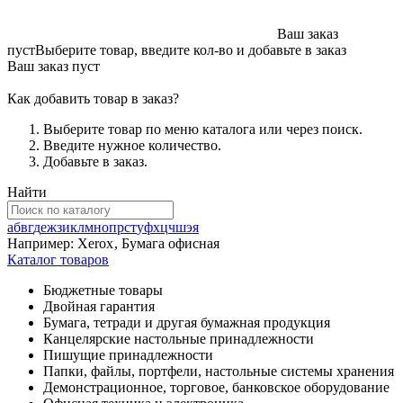
Ваш заказ
пуст
Выберите товар, введите кол-во и добавьте в заказ
Ваш заказ пуст
Как добавить товар в заказ?
Выберите товар по меню каталога или через поиск.
Введите нужное количество.
Добавьте в заказ.
Найти
а
б
в
г
д
е
ж
з
и
к
л
м
н
о
п
р
с
т
у
ф
х
ц
ч
ш
э
я
Например:
Xerox
,
Бумага офисная
Каталог товаров
Бюджетные товары
Двойная гарантия
Бумага, тетради и другая бумажная продукция
Канцелярские настольные принадлежности
Пишущие принадлежности
Папки, файлы, портфели, настольные системы хранения
Демонстрационное, торговое, банковское оборудование