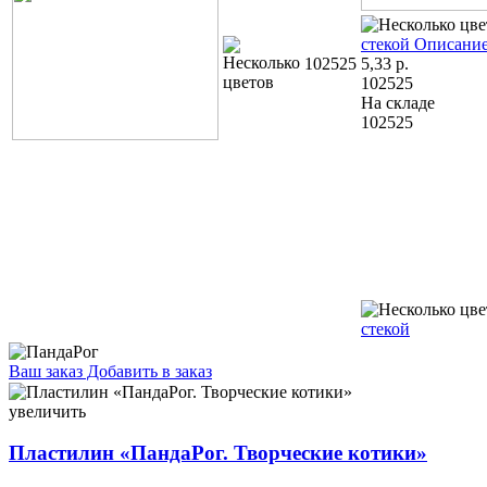
стекой
Описание
102525
5,33
р.
102525
На складе
102525
стекой
Ваш заказ
Добавить в заказ
Пластилин «ПандаРог. Творческие котики» 6 цветов, 120 г, со
стекой 5,22 104083
увеличить
Пластилин «ПандаРог. Творческие котики»