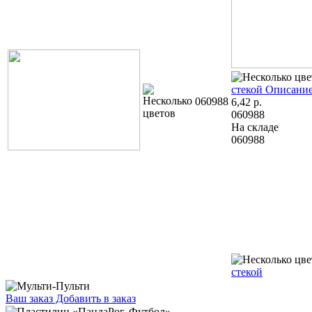
стекой
Описание
060988
6,42
р.
060988
На складе
060988
стекой
Ваш заказ
Добавить в заказ
Пластилин «ПандаРог. Футбол» 6 цветов, 120 г, со стекой 5,33