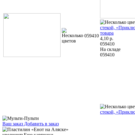
стекой, «Прикл
товара
059410
4,10
р.
059410
На складе
059410
стекой, «Прикл
Ваш заказ
Добавить в заказ
Пластилин «Енот на Аляске» 8 цветов, 120 г, со стекой 6,00
061270 10 цветов, 150 г, со стекой 6,76 060987 12 цветов, 180 г,
увеличить
Еще картинки