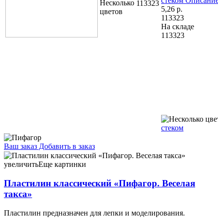
стеком
Описание
113323
5,26
р.
113323
На складе
113323
стеком
Ваш заказ
Добавить в заказ
Пластилин классический «Пифагор. Веселая такса» 12 цветов,
180 г, со стекой 6,02 088668
увеличить
Еще картинки
Пластилин классический «Пифагор. Веселая
такса»
Пластилин предназначен для лепки и моделирования.