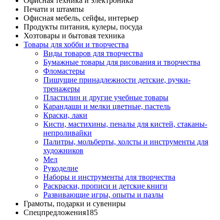
Офисная техника и электроника
Печати и штампы
Офисная мебель, сейфы, интерьер
Продукты питания, кулеры, посуда
Хозтовары и бытовая техника
Товары для хобби и творчества
Виды товаров для творчества
Бумажные товары для рисования и творчества
Фломастеры
Пишущие принадлежности детские, ручки-
тренажеры
Пластилин и другие учебные товары
Карандаши и мелки цветные, пастель
Краски, лаки
Кисти, мастихины, пеналы для кистей, стаканы-
непроливайки
Палитры, мольберты, холсты и инструменты для
художников
Мел
Рукоделие
Наборы и инструменты для творчества
Раскраски, прописи и детские книги
Развивающие игры, опыты и пазлы
Грамоты, подарки и сувениры
Спецпредложения
185