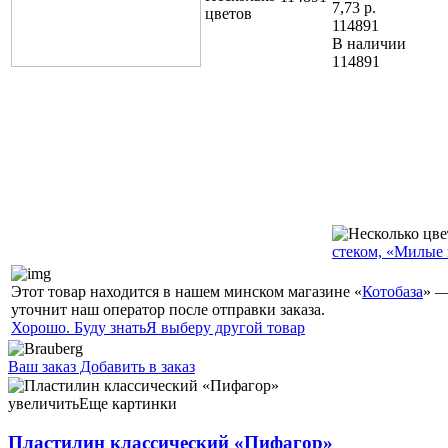
7,73
р.
114891
В наличии
114891
стеком, «Милые
Этот товар находится в нашем минском магазине «
Котобаза
» —
уточнит наш оператор после отправки заказа.
Хорошо. Буду знать
Я выберу другой товар
Ваш заказ
Добавить в заказ
Пластилин классический «Пифагор» 12 цветов, 120 г, со
стеком 5,26 113323
увеличить
Еще картинки
Пластилин классический «Пифагор»