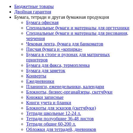
Бюджетные товары
Двойная гарантия
Бумага, тетради и другая бумажная продукция
Бумага офисная
Специальные бумаги и материалы для оргтехники
Специальные бумаги и материалы для рисования,
черчения
Чековая лента, бумага для банкоматов
Писчая бумага и «копирка»
Бумага в стопе и рулонах для матричных
принтеров
Бумага для факса, термопленка
Бумага для заметок
Конверты
Ежедневники
Планинги, еженедельники, календари
Блокноты, бизнес-органайзеры, скетчбуки
Книжки записные
Книги учета и бланки
Блокноты для эскизов (скетчбуки)
Тетради школьные 12-24 л.
Тетради полуобщие 36-48 листов
Тетради общие 60-200 л.
Обложки для тетрадей, дневников