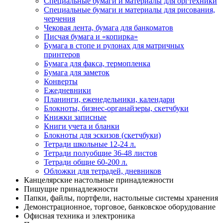
Специальные бумаги и материалы для оргтехники
Специальные бумаги и материалы для рисования,
черчения
Чековая лента, бумага для банкоматов
Писчая бумага и «копирка»
Бумага в стопе и рулонах для матричных
принтеров
Бумага для факса, термопленка
Бумага для заметок
Конверты
Ежедневники
Планинги, еженедельники, календари
Блокноты, бизнес-органайзеры, скетчбуки
Книжки записные
Книги учета и бланки
Блокноты для эскизов (скетчбуки)
Тетради школьные 12-24 л.
Тетради полуобщие 36-48 листов
Тетради общие 60-200 л.
Обложки для тетрадей, дневников
Канцелярские настольные принадлежности
Пишущие принадлежности
Папки, файлы, портфели, настольные системы хранения
Демонстрационное, торговое, банковское оборудование
Офисная техника и электроника