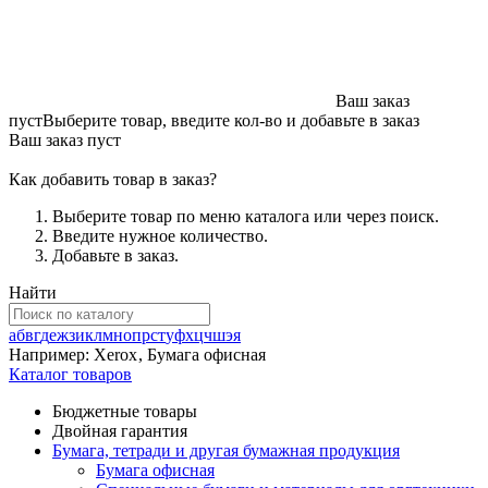
Ваш заказ
пуст
Выберите товар, введите кол-во и добавьте в заказ
Ваш заказ пуст
Как добавить товар в заказ?
Выберите товар по меню каталога или через поиск.
Введите нужное количество.
Добавьте в заказ.
Найти
а
б
в
г
д
е
ж
з
и
к
л
м
н
о
п
р
с
т
у
ф
х
ц
ч
ш
э
я
Например:
Xerox
,
Бумага офисная
Каталог товаров
Бюджетные товары
Двойная гарантия
Бумага, тетради и другая бумажная продукция
Бумага офисная