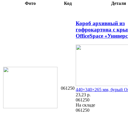
Фото
Код
Детали
Короб архивный из
гофрокартона с кр
OfficeSpace «Универ
061250
440×340×265 мм, бурый
О
23,23
р.
061250
На складе
061250