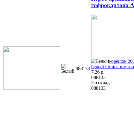
гофрокартона A
корешок 20
белый
Описание тов
088133
7,26
р.
088133
На складе
088133