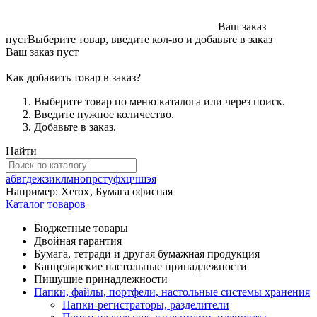
Ваш заказ
пуст
Выберите товар, введите кол-во и добавьте в заказ
Ваш заказ пуст
Как добавить товар в заказ?
Выберите товар по меню каталога или через поиск.
Введите нужное количество.
Добавьте в заказ.
Найти
а
б
в
г
д
е
ж
з
и
к
л
м
н
о
п
р
с
т
у
ф
х
ц
ч
ш
э
я
Например:
Xerox
,
Бумага офисная
Каталог товаров
Бюджетные товары
Двойная гарантия
Бумага, тетради и другая бумажная продукция
Канцелярские настольные принадлежности
Пишущие принадлежности
Папки, файлы, портфели, настольные системы хранения
Папки-регистраторы, разделители