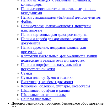
Папки на кольцах, с зажимами, планшеты,
копихолдеры
Папки-скоросшиватели пластиковые, папки с
вкладышами
Папки с вкладышами (файлами) для документов
Файлы
Папки-уголки, папки-конверты, портфели
пластиковые
Папки картонные для делопроизводства
Папки и короба для архивного хранения
документов
Папки адресные, поздравительные, для
презентаций
Картотеки настольные, файл-кабинеты, папки
подвесные и разделители для картотек
Папки и портфели из натуральной и
искусственной кожи
Сумки
Сумки для ноутбуков и техники
Визитницы, альбомы для монет
Кошельки, обложки, футляры, аксессуары
Школьные портфели и ранцы
Школьные папки и пеналы
Пеналы школьные
Демонстрационное, торговое, банковское оборудование