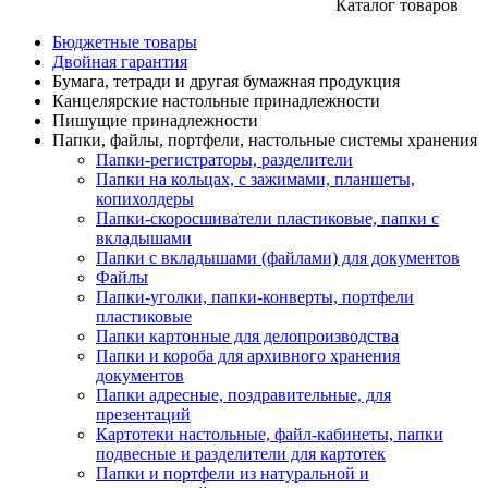
Каталог товаров
Бюджетные товары
Двойная гарантия
Бумага, тетради и другая бумажная продукция
Канцелярские настольные принадлежности
Пишущие принадлежности
Папки, файлы, портфели, настольные системы хранения
Папки-регистраторы, разделители
Папки на кольцах, с зажимами, планшеты,
копихолдеры
Папки-скоросшиватели пластиковые, папки с
вкладышами
Папки с вкладышами (файлами) для документов
Файлы
Папки-уголки, папки-конверты, портфели
пластиковые
Папки картонные для делопроизводства
Папки и короба для архивного хранения
документов
Папки адресные, поздравительные, для
презентаций
Картотеки настольные, файл-кабинеты, папки
подвесные и разделители для картотек
Папки и портфели из натуральной и