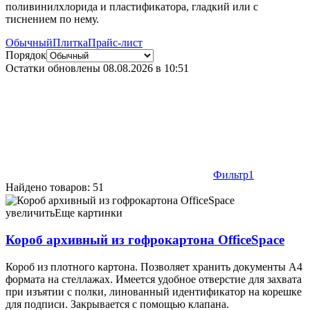
поливинилхлорида и пластификатора, гладкий или с
тиснением по нему.
Обычный
Плитка
Прайс-лист
Порядок
Остатки обновлены
08.08.2026 в 10:51
Фильтр
1
Найдено товаров: 51
Короб архивный из гофрокартона OfficeSpace корешок 150
мм, 320×250×150 мм, белый 4,92 067831
увеличить
Еще картинки
Короб архивный из гофрокартона OfficeSpace
Короб из плотного картона. Позволяет хранить документы А4
формата на стеллажах. Имеется удобное отверстие для захвата
при изъятии с полки, линованный идентификатор на корешке
для подписи. Закрывается с помощью клапана.