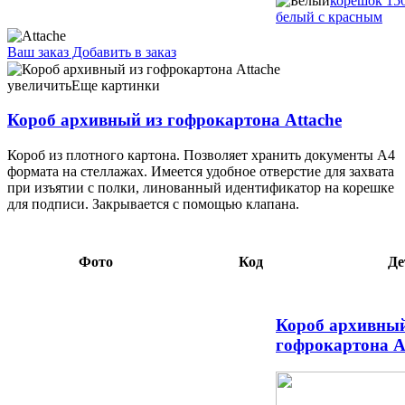
корешок 15
белый с красным
Ваш заказ
Добавить в заказ
Короб архивный из гофрокартона Attache корешок 150 мм,
255×320×150 мм, белый 5,77 088132 корешок 200 мм,
увеличить
Еще картинки
255×320×200 мм, белый 7,26 088133
Короб архивный из гофрокартона Attache
Короб из плотного картона. Позволяет хранить документы А4
формата на стеллажах. Имеется удобное отверстие для захвата
при изъятии с полки, линованный идентификатор на корешке
для подписи. Закрывается с помощью клапана.
Фото
Код
Де
Короб архивный
гофрокартона A