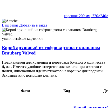
корешок 200 мм, 320×240
Ваш заказ
Добавить в заказ
Короб архивный из гофрокартона с клапаном Brauberg Valved
корешок 200 мм, 260×325×200 мм, крафт 8,57 097987
увеличить
Еще картинки
Короб архивный из гофрокартона с клапаном
Brauberg Valved
Предназначен для хранения и перевозки большого количества
бумаг. Имеется удобное отверстие для захвата при изъятии с
полки, линованный идентификатор на корешке для подписи.
Закрывается с помощью клапана.
Фото
Код
Де
Короб архивный