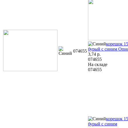
корешок 15
бурый с синим
Опис
074655
3,74
р.
074655
На складе
074655
корешок 15
бурый с синим