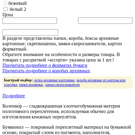
бежевый
белый
2
Цена
В разделе представлены папки, короба, боксы архивные
картонные, скрепкошины, замки-скоросшиватели, картон
форматный.
Обратите внимание на особенности и размеры товара.
В
товарах с расцветкой «ассорти» указана цена за 1 шт.!
Прочитать подробнее о форматах бумаги
Прочитать подробнее о коробах архивных
Быстрый подбор:
лотки архивные картонные
,
короба архивные из картона или
пластика
,
папки архивные
,
замки-скоросшиватели
.
Подробнее
Коленко́р — гладкокрашеная хлопчатобумажная материя
полотняного переплетения, используемая обычно для
изготовления книжных переплётов.
Бумвинил — покровный переплетный материал на бумажной
основе, покрытый слоем из пигмента, наполнителя,