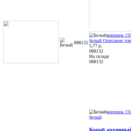
корешок 15
белый
Описание тов
088132
5,77
р.
088132
На складе
088132
корешок 15
белый
Короб архивный