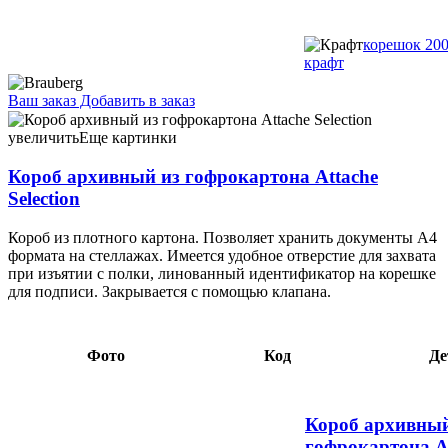
корешок 200
крафт
Ваш заказ
Добавить в заказ
Короб архивный из гофрокартона Attache Selection корешок
150 мм, 255×355×150 мм, белый с красным 8,17 093271
увеличить
Еще картинки
Короб архивный из гофрокартона Attache
Selection
Короб из плотного картона. Позволяет хранить документы А4
формата на стеллажах. Имеется удобное отверстие для захвата
при изъятии с полки, линованный идентификатор на корешке
для подписи. Закрывается с помощью клапана.
Фото
Код
Де
Короб архивный
гофрокартона At