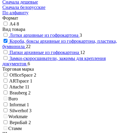
Сначала дешевые
Сначала белорусские
По алфавиту
Формат
А4
8
Вид товара
Лотки архивные из гофрокартона
3
Короба, боксы архивные из гофрокартона, пластика,
бумвинила
22
Папки архивные из гофрокартона
12
Замки-скоросшиватели, зажимы для крепления
документов
6
Торговая марка
OfficeSpace
2
ARTspace
1
Attache
11
Brauberg
2
Buro
Informat
1
Silwerhof
3
Workmate
ВериБай
2
Стамм