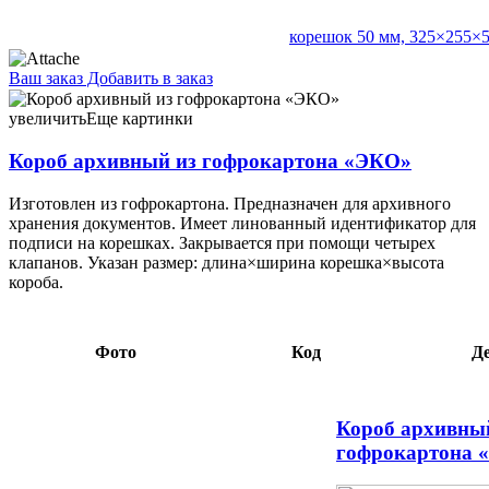
корешок 50 мм, 325×255×
Ваш заказ
Добавить в заказ
Короб архивный из гофрокартона «ЭКО» корешок 150 мм,
327×150×240 мм, бурый с синим 3,74 074655
увеличить
Еще картинки
Короб архивный из гофрокартона «ЭКО»
Изготовлен из гофрокартона. Предназначен для архивного
хранения документов. Имеет линованный идентификатор для
подписи на корешках. Закрывается при помощи четырех
клапанов. Указан размер: длина×ширина корешка×высота
короба.
Фото
Код
Д
Короб архивны
гофрокартона 