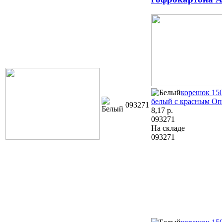
корешок 15
белый с красным
Оп
093271
8,17
р.
093271
На складе
093271