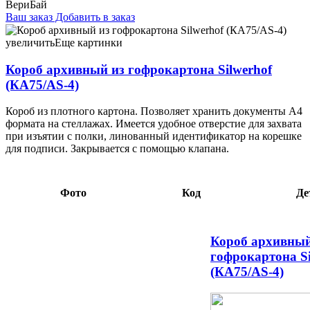
ВериБай
Ваш заказ
Добавить в заказ
Короб архивный из гофрокартона Silwerhof (КА75/AS-4)
корешок 75 мм, 320×255×75 мм, бурый 4,12 106427
увеличить
Еще картинки
Короб архивный из гофрокартона Silwerhof
(КА75/AS-4)
Короб из плотного картона. Позволяет хранить документы А4
формата на стеллажах. Имеется удобное отверстие для захвата
при изъятии с полки, линованный идентификатор на корешке
для подписи. Закрывается с помощью клапана.
Фото
Код
Де
Короб архивный
гофрокартона Si
(КА75/AS-4)