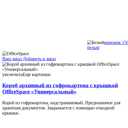
корешок 15
белый
Ваш заказ
Добавить в заказ
Короб архивный из гофрокартона с крышкой OfficeSpace
«Универсальный» 440×340×265 мм, бурый 23,23 061250
увеличить
Еще картинки
Короб архивный из гофрокартона с крышкой
OfficeSpace «Универсальный»
Короб из гофрокартона, надстраиваемый. Предназначен для
хранения документов. Закрывается с помощью откидной
крышки.