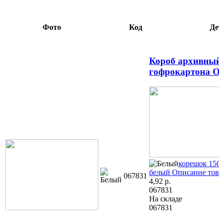
Фото
Код
Де
Короб архивный
гофрокартона Of
корешок 15
белый
Описание тов
067831
4,92
р.
067831
На складе
067831