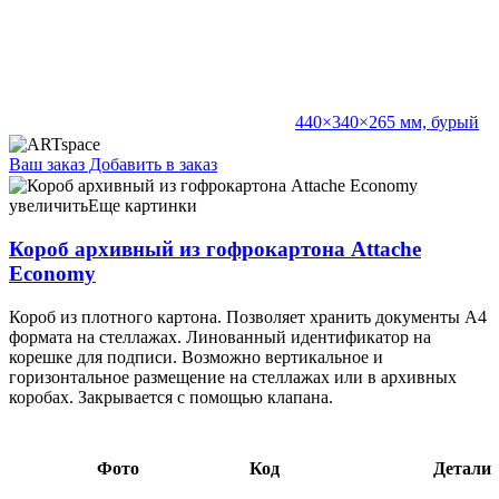
440×340×265 мм, бурый
Ваш заказ
Добавить в заказ
Короб архивный из гофрокартона Attache Economy корешок
200 мм, 320×240×200 мм, бурый 8,00 088131
увеличить
Еще картинки
Короб архивный из гофрокартона Attache
Economy
Короб из плотного картона. Позволяет хранить документы А4
формата на стеллажах. Линованный идентификатор на
корешке для подписи. Возможно вертикальное и
горизонтальное размещение на стеллажах или в архивных
коробах. Закрывается с помощью клапана.
Фото
Код
Детали