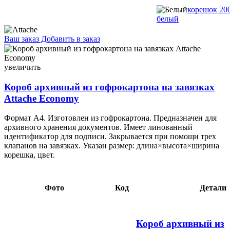
корешок 20
белый
Ваш заказ
Добавить в заказ
Короб архивный из гофрокартона на завязках Attache Economy
корешок 50 мм, 325×255×50 мм, бурый 4,54 102814
увеличить
Короб архивный из гофрокартона на завязках
Attache Economy
Формат А4. Изготовлен из гофрокартона. Предназначен для
архивного хранения документов. Имеет линованный
идентификатор для подписи. Закрывается при помощи трех
клапанов на завязках. Указан размер: длина×высота×ширина
корешка, цвет.
Фото
Код
Детали
Короб архивный из