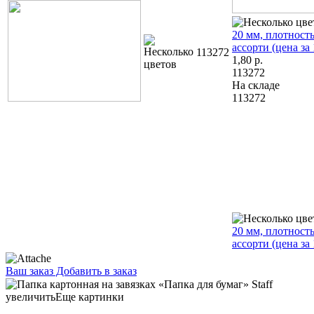
20 мм, плотность
ассорти (цена за 
113272
1,80
р.
113272
На складе
113272
20 мм, плотность
ассорти (цена за 
Ваш заказ
Добавить в заказ
Папка картонная на завязках «Папка для бумаг» Staff А4,
ширина корешка 25 мм, плотность 310 г/м², немелованная,
увеличить
Еще картинки
белая 1,19 093527