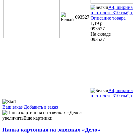
А4, ширина
плотность 310 г/м², 
093527
Описание товара
1,19
р.
093527
На складе
093527
А4, ширина
плотность 310 г/м², 
Ваш заказ
Добавить в заказ
Папка картонная на завязках «Дело» А4, ширина корешка 30
мм, плотность 420 г/м², немелованная, белая 3,47 113893 А4,
увеличить
Еще картинки
ширина корешка 30 мм, плотность 420 г/м², немелованная,
серая 1,43 113894
Папка картонная на завязках «Дело»