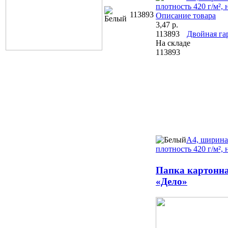
плотность 420 г/м²,
113893
Описание товара
3,47
р.
113893
Двойная га
На складе
113893
А4, ширина
плотность 420 г/м²,
Папка картонна
«Дело»