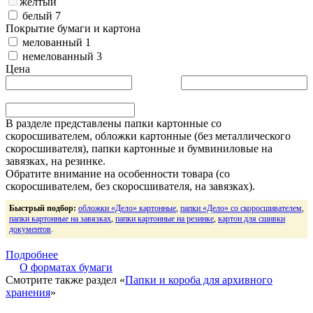
желтый
белый
7
Покрытие бумаги и картона
мелованный
1
немелованный
3
Цена
В разделе представлены папки картонные со
скоросшивателем, обложки картонные (без металлического
скоросшивателя), папки картонные и бумвиниловые на
завязках, на резинке.
Обратите внимание на особенности товара (со
скоросшивателем, без скоросшивателя, на завязках).
Быстрый подбор:
обложки «Дело» картонные
,
папки «Дело» со скоросшивателем
,
папки картонные на завязках
,
папки картонные на резинке
,
картон для сшивки
документов
.
Подробнее
О форматах бумаги
Смотрите также раздел «
Папки и короба для архивного
хранения
»