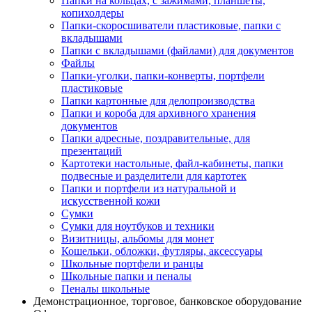
Папки на кольцах, с зажимами, планшеты,
копихолдеры
Папки-скоросшиватели пластиковые, папки с
вкладышами
Папки с вкладышами (файлами) для документов
Файлы
Папки-уголки, папки-конверты, портфели
пластиковые
Папки картонные для делопроизводства
Папки и короба для архивного хранения
документов
Папки адресные, поздравительные, для
презентаций
Картотеки настольные, файл-кабинеты, папки
подвесные и разделители для картотек
Папки и портфели из натуральной и
искусственной кожи
Сумки
Сумки для ноутбуков и техники
Визитницы, альбомы для монет
Кошельки, обложки, футляры, аксессуары
Школьные портфели и ранцы
Школьные папки и пеналы
Пеналы школьные
Демонстрационное, торговое, банковское оборудование