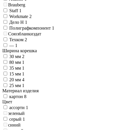
Brauberg
Staff
1
Workmate
2
Дело Н
1
Полиграфкомпонент
1
Союзбланкиздат
Техком
2
—
1
Ширина корешка
30 мм
2
80 мм
1
35 мм
1
15 мм
1
20 мм
4
25 мм
1
Материал изделия
картон
8
Цвет
ассорти
1
зеленый
серый
1
синий