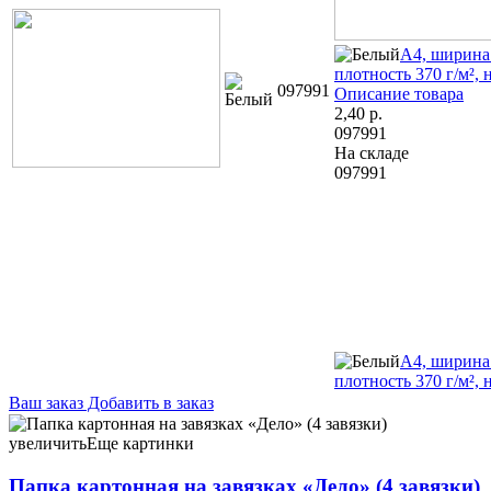
А4, ширина
плотность 370 г/м², 
097991
Описание товара
2,40
р.
097991
На складе
097991
А4, ширина
плотность 370 г/м², 
Ваш заказ
Добавить в заказ
Папка картонная на завязках «Дело» (4 завязки) А4, 300 г/м²,
корешок 40 мм, немелованная, белая 2,00 085614
увеличить
Еще картинки
Папка картонная на завязках «Дело» (4 завязки)