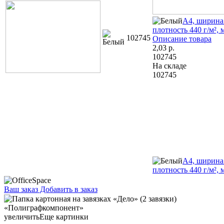
А4, ширина
плотность 440 г/м², 
102745
Описание товара
2,03
р.
102745
На складе
102745
А4, ширина
плотность 440 г/м², 
Ваш заказ
Добавить в заказ
Папка картонная на завязках «Дело» (2 завязки)
«Полиграфкомпонент» А4, ширина корешка 80 мм, плотность
620 г/м², немелованная, серая 3,62 111110
увеличить
Еще картинки