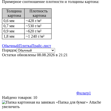
Примерное соотношение плотности и толщины картона:
Толщина
Плотность
картона
картона
0,6 мм
~428 г/м²
0,7 мм
~530 г/м²
0,9 мм
~620 г/м²
1,8 мм
~1 240 г/м²
Обычный
Плитка
Прайс-лист
Порядок
Остатки обновлены
08.08.2026 в 21:21
Фильтр
1
Найдено товаров: 10
Папка картонная на завязках «Папка для бумаг» Attache А4,
ширина корешка 20 мм, плотность 300 г/м², мелованная,
увеличить
ассорти 1,80 113272