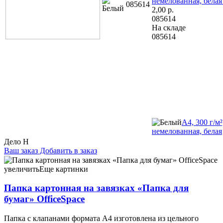
немелованная, белая
085614
2,00
р.
085614
На складе
085614
А4, 300 г/м
немелованная, белая
Дело Н
Ваш заказ
Добавить в заказ
Папка картонная на завязках «Папка для бумаг» OfficeSpace
А4, ширина корешка 20 мм, плотность 380 г/м², мелованная,
увеличить
Еще картинки
белая 1,55 102744 А4, ширина корешка 20 мм, плотность 440
г/м², мелованная, белая 2,03 102745
Папка картонная на завязках «Папка для
бумаг» OfficeSpace
Папка с клапанами формата А4 изготовлена из цельного