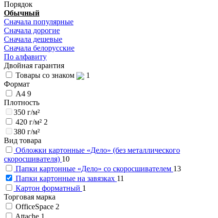
Порядок
Обычный
Сначала популярные
Сначала дорогие
Сначала дешевые
Сначала белорусские
По алфавиту
Двойная гарантия
Товары со знаком
1
Формат
А4
9
Плотность
350 г/м²
420 г/м²
2
380 г/м²
Вид товара
Обложки картонные «Дело» (без металлического
скоросшивателя)
10
Папки картонные «Дело» со скоросшивателем
13
Папки картонные на завязках
11
Картон форматный
1
Торговая марка
OfficeSpace
2
Attache
1