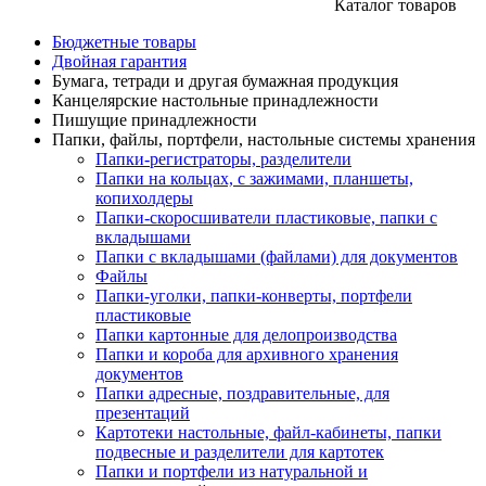
Каталог товаров
Бюджетные товары
Двойная гарантия
Бумага, тетради и другая бумажная продукция
Канцелярские настольные принадлежности
Пишущие принадлежности
Папки, файлы, портфели, настольные системы хранения
Папки-регистраторы, разделители
Папки на кольцах, с зажимами, планшеты,
копихолдеры
Папки-скоросшиватели пластиковые, папки с
вкладышами
Папки с вкладышами (файлами) для документов
Файлы
Папки-уголки, папки-конверты, портфели
пластиковые
Папки картонные для делопроизводства
Папки и короба для архивного хранения
документов
Папки адресные, поздравительные, для
презентаций
Картотеки настольные, файл-кабинеты, папки
подвесные и разделители для картотек
Папки и портфели из натуральной и