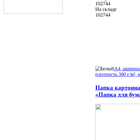
102744
На складе
102744
А4, ширина
плотность 380 г/м², 
Папка картонна
«Папка для бума