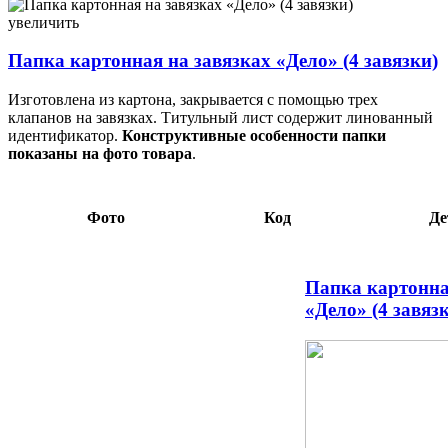
Папка картонная на завязках «Дело» (4 завязки) А4, ширина
корешка 35 мм, плотность 370 г/м², немелованная, белая 2,40
увеличить
097991
Папка картонная на завязках «Дело» (4 завязки)
Изготовлена из картона, закрывается с помощью трех
клапанов на завязках. Титульный лист содержит линованный
идентификатор.
Конструктивные особенности папки
показаны на фото товара
.
Фото
Код
Де
Папка картонна
«Дело» (4 завяз