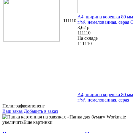
А4, ширина корешка 80 мм
111110
г/м², немелованная, серая
О
3,62
р.
111110
На складе
111110
А4, ширина корешка 80 мм
г/м², немелованная, серая
Полиграфкомпонент
Ваш заказ
Добавить в заказ
Папка картонная на завязках «Папка для бумаг» Workmate А4,
ширина корешка 15 мм, плотность 360 г/м², мелованная, белая
увеличить
Еще картинки
1,34 104027 А4, ширина корешка 20 мм, плотность 440 г/м²,
мелованная, белая 1,66 101864