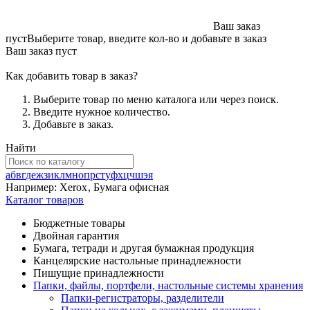
Ваш заказ
пуст
Выберите товар, введите кол-во и добавьте в заказ
Ваш заказ пуст
Как добавить товар в заказ?
Выберите товар по меню каталога или через поиск.
Введите нужное количество.
Добавьте в заказ.
Найти
а
б
в
г
д
е
ж
з
и
к
л
м
н
о
п
р
с
т
у
ф
х
ц
ч
ш
э
я
Например:
Xerox
,
Бумага офисная
Каталог товаров
Бюджетные товары
Двойная гарантия
Бумага, тетради и другая бумажная продукция
Канцелярские настольные принадлежности
Пишущие принадлежности
Папки, файлы, портфели, настольные системы хранения
Папки-регистраторы, разделители