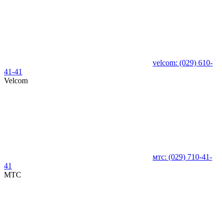
velcom:
(029)
610-
41-41
Velcom
мтс:
(029)
710-41-
41
MTC