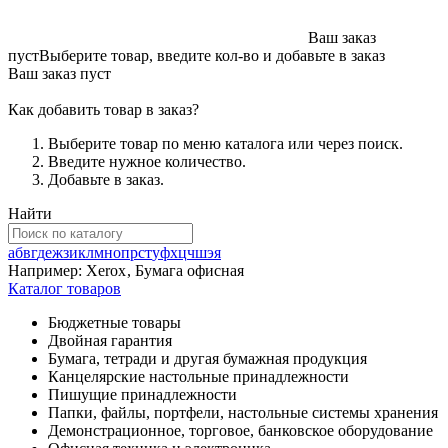
Ваш заказ
пуст
Выберите товар, введите кол-во и добавьте в заказ
Ваш заказ пуст
Как добавить товар в заказ?
Выберите товар по меню каталога или через поиск.
Введите нужное количество.
Добавьте в заказ.
Найти
а
б
в
г
д
е
ж
з
и
к
л
м
н
о
п
р
с
т
у
ф
х
ц
ч
ш
э
я
Например:
Xerox
,
Бумага офисная
Каталог товаров
Бюджетные товары
Двойная гарантия
Бумага, тетради и другая бумажная продукция
Канцелярские настольные принадлежности
Пишущие принадлежности
Папки, файлы, портфели, настольные системы хранения
Демонстрационное, торговое, банковское оборудование