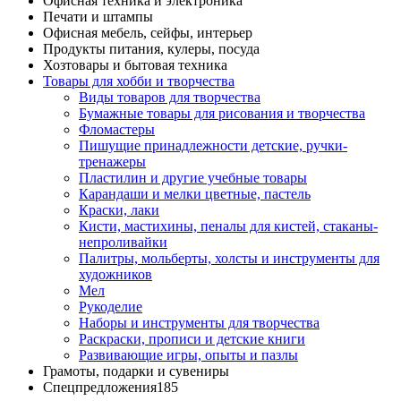
Офисная техника и электроника
Печати и штампы
Офисная мебель, сейфы, интерьер
Продукты питания, кулеры, посуда
Хозтовары и бытовая техника
Товары для хобби и творчества
Виды товаров для творчества
Бумажные товары для рисования и творчества
Фломастеры
Пишущие принадлежности детские, ручки-
тренажеры
Пластилин и другие учебные товары
Карандаши и мелки цветные, пастель
Краски, лаки
Кисти, мастихины, пеналы для кистей, стаканы-
непроливайки
Палитры, мольберты, холсты и инструменты для
художников
Мел
Рукоделие
Наборы и инструменты для творчества
Раскраски, прописи и детские книги
Развивающие игры, опыты и пазлы
Грамоты, подарки и сувениры
Спецпредложения
185