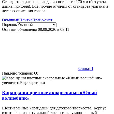
Стандартная длина карандаша составляет 170 мм (без учета
длины грифеля). Все прочие отличия от стандарта указаны в
деталях описания товара.
Обычный
Плитка
Прайс-лист
Порядок
Остатки обновлены
08.08.2026 в 08:11
Фильтр
1
Найдено товаров: 60
Карандаши цветные акварельные «Юный волшебник» 12
цветов 9,10 090287
увеличить
Еще картинки
Карандаши цветные акварельные «Юный
волшебник»
Шестигранные карандаши для детского творчества. Корпус
изготовлен из натуральной древесины, ударопрочный