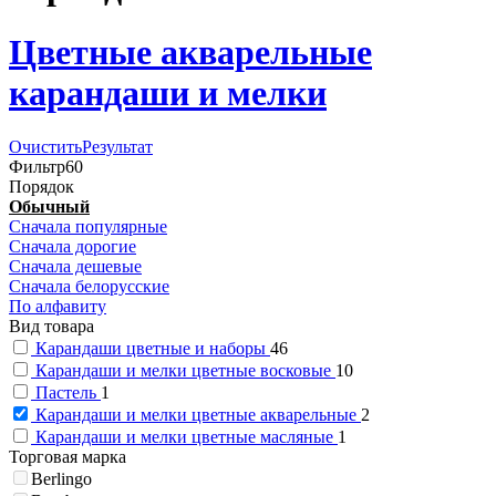
Цветные акварельные
карандаши и мелки
Очистить
Результат
Фильтр
60
Порядок
Обычный
Сначала популярные
Сначала дорогие
Сначала дешевые
Сначала белорусские
По алфавиту
Вид товара
Карандаши цветные и наборы
46
Карандаши и мелки цветные восковые
10
Пастель
1
Карандаши и мелки цветные акварельные
2
Карандаши и мелки цветные масляные
1
Торговая марка
Berlingo