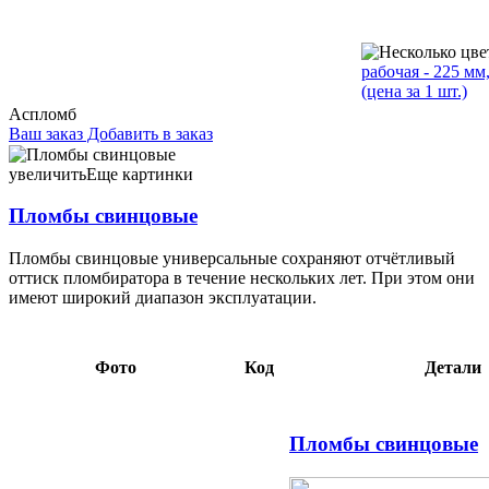
рабочая - 225 мм
(цена за 1 шт.)
Аспломб
Ваш заказ
Добавить в заказ
Пломбы свинцовые диаметр 10 мм, 1 кг 28,12 109520 диаметр
10 мм, 1 кг 26,53 108967 диаметр 10 мм, 2 кг 42,91 109521
увеличить
Еще картинки
Пломбы свинцовые
Пломбы свинцовые универсальные сохраняют отчётливый
оттиск пломбиратора в течение нескольких лет. При этом они
имеют широкий диапазон эксплуатации.
Фото
Код
Детали
Пломбы свинцовые