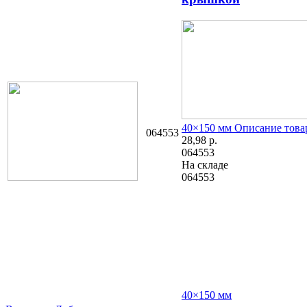
40×150 мм
Описание това
064553
28,98
р.
064553
На складе
064553
40×150 мм