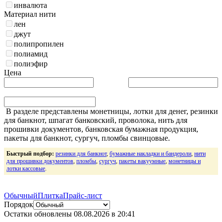
инвалюта
Материал нити
лен
джут
полипропилен
полиамид
полиэфир
Цена
В разделе представлены монетницы, лотки для денег, резинки
для банкнот,
шпагат банковский, проволока, нить для
прошивки документов, банковская бумажная продукция,
пакеты для банкнот, сургуч, пломбы свинцовые.
Быстрый подбор:
резинки для банкнот
,
бумажные накладки и бандероли
,
нити
для прошивки документов
,
пломбы
,
сургуч
,
пакеты вакуумные
,
монетницы и
лотки кассовые
.
Обычный
Плитка
Прайс-лист
Порядок
Остатки обновлены
08.08.2026 в 20:41