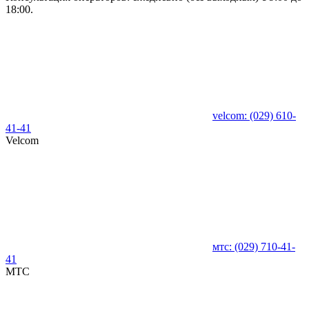
18:00.
velcom:
(029)
610-
41-41
Velcom
мтс:
(029)
710-41-
41
MTC