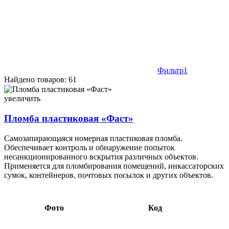
Фильтр
1
Найдено товаров: 61
Пломба пластиковая «Фаст» длина: общая - 305 мм, рабочая -
225 мм, диаметр 2 мм, ассорти 0,18 119644
увеличить
Пломба пластиковая «Фаст»
Самозапирающаяся номерная пластиковая пломба.
Обеспечивает контроль и обнаружение попыток
несанкционированного вскрытия различных объектов.
Применяется для пломбирования помещений, инкассаторских
сумок, контейнеров, почтовых посылок и других объектов.
Фото
Код