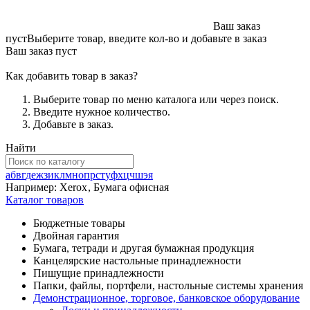
Ваш заказ
пуст
Выберите товар, введите кол-во и добавьте в заказ
Ваш заказ пуст
Как добавить товар в заказ?
Выберите товар по меню каталога или через поиск.
Введите нужное количество.
Добавьте в заказ.
Найти
а
б
в
г
д
е
ж
з
и
к
л
м
н
о
п
р
с
т
у
ф
х
ц
ч
ш
э
я
Например:
Xerox
,
Бумага офисная
Каталог товаров
Бюджетные товары
Двойная гарантия
Бумага, тетради и другая бумажная продукция
Канцелярские настольные принадлежности
Пишущие принадлежности
Папки, файлы, портфели, настольные системы хранения
Демонстрационное, торговое, банковское оборудование