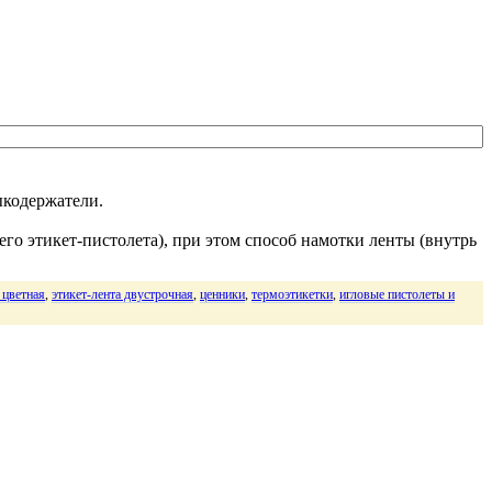
ыкодержатели.
го этикет-пистолета), при этом способ намотки ленты (внутрь
 цветная
,
этикет-лента двустрочная
,
ценники
,
термоэтикетки
,
игловые пистолеты и