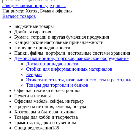
а
б
в
г
д
е
ж
з
и
к
л
м
н
о
п
р
с
т
у
ф
х
ц
ч
ш
э
я
Например:
Xerox
,
Бумага офисная
Каталог товаров
Бюджетные товары
Двойная гарантия
Бумага, тетради и другая бумажная продукция
Канцелярские настольные принадлежности
Пишущие принадлежности
Папки, файлы, портфели, настольные системы хранения
Демонстрационное, торговое, банковское оборудование
Доски и принадлежности
Стойки для информационных материалов
Бейджи
Этикет-пистолеты, игловые пистолеты и расходные
Товары для торговли и банков
Офисная техника и электроника
Печати и штампы
Офисная мебель, сейфы, интерьер
Продукты питания, кулеры, посуда
Хозтовары и бытовая техника
Товары для хобби и творчества
Грамоты, подарки и сувениры
Спецпредложения
185