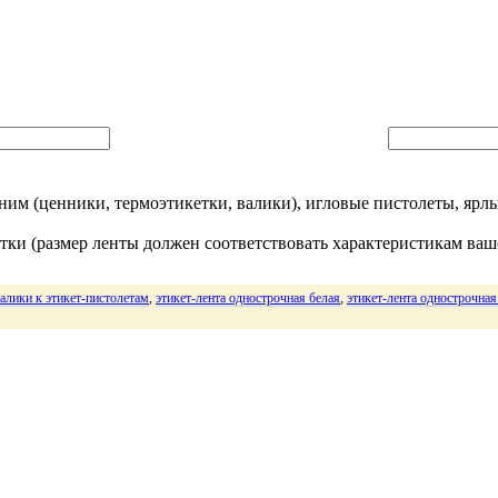
ним (ценники, термоэтикетки, валики), игловые пистолеты, ярл
ки (размер ленты должен соответствовать характеристикам ваше
алики к этикет-пистолетам
,
этикет-лента однострочная белая
,
этикет-лента однострочная