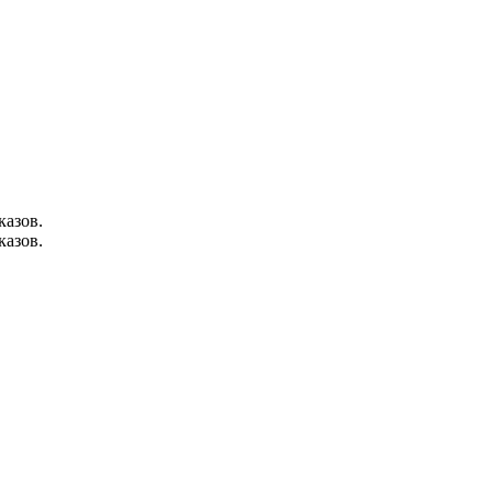
казов.
казов.