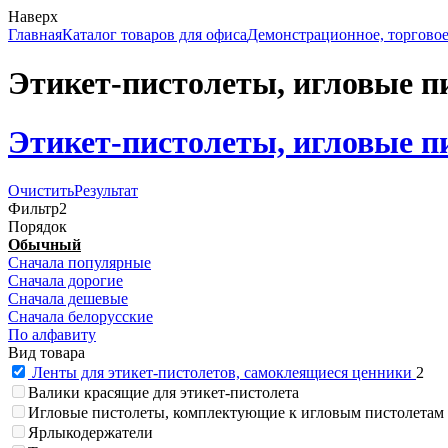
Наверх
Главная
Каталог товаров для офиса
Демонстрационное, торговое
Этикет-пистолеты, игловые п
Этикет-пистолеты, игловые п
Очистить
Результат
Фильтр
2
Порядок
Обычный
Сначала популярные
Сначала дорогие
Сначала дешевые
Сначала белорусские
По алфавиту
Вид товара
Ленты для этикет-пистолетов, самоклеящиеся ценники
2
Валики красящие для этикет-пистолета
Игловые пистолеты, комплектующие к игловым пистолетам
Ярлыкодержатели