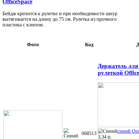
OfficeSpace
Бейдж крепится к рулетке и при необходимости шнур
вытягивается на длину до 75 см. Рулетка из прочного
пластика с клипом.
Фото
Код
Д
Держатель для
рулеткой Offic
синий
Оп
068513
3,34
р.