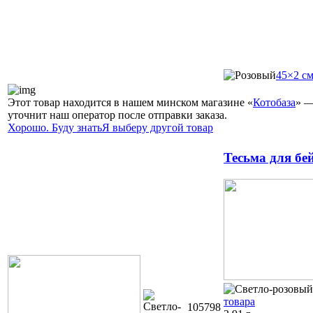
45×2 с
Этот товар находится в нашем минском магазине «
Котобаза
» —
уточнит наш оператор после отправки заказа.
Хорошо. Буду знать
Я выберу другой товар
Тесьма для бе
товара
105798