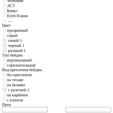
Workmate
АСТ
Комус
Erich Krause
—
Цвет
прозрачный
серый
синий
1
черный
1
розовый
1
Тип бейджа
вертикальный
горизонтальный
Вид крепления бейджа
без крепления
на тесьме
на булавке
с рулеткой
2
на карабине
с клипом
Цена