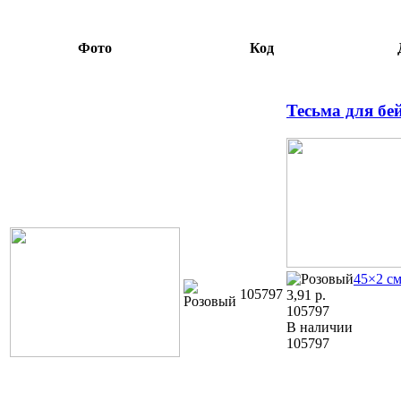
Фото
Код
Тесьма для бе
45×2 с
105797
3,91
р.
105797
В наличии
105797