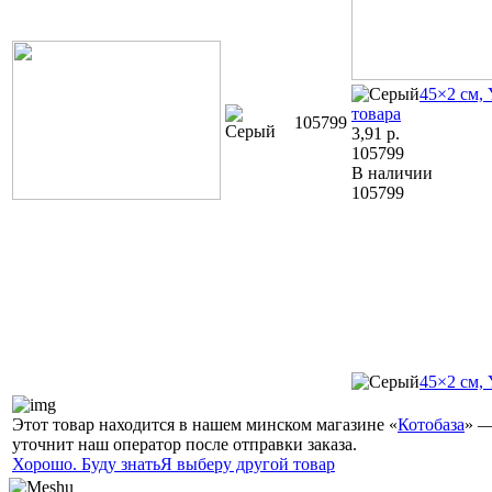
45×2 см,
товара
105799
3,91
р.
105799
В наличии
105799
45×2 см,
Этот товар находится в нашем минском магазине «
Котобаза
» —
уточнит наш оператор после отправки заказа.
Хорошо. Буду знать
Я выберу другой товар