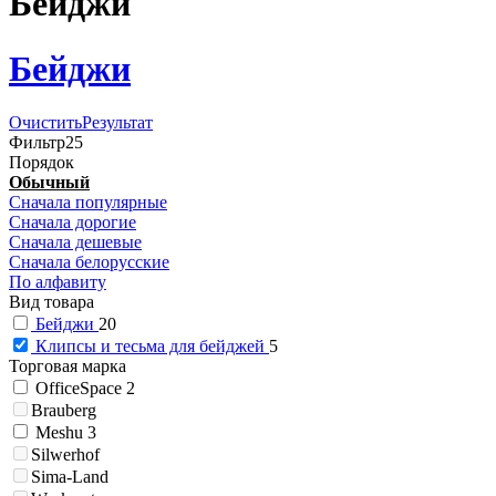
Бейджи
Бейджи
Очистить
Результат
Фильтр
25
Порядок
Обычный
Сначала популярные
Сначала дорогие
Сначала дешевые
Сначала белорусские
По алфавиту
Вид товара
Бейджи
20
Клипсы и тесьма для бейджей
5
Торговая марка
OfficeSpace
2
Brauberg
Meshu
3
Silwerhof
Sima-Land