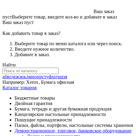
Ваш заказ
пуст
Выберите товар, введите кол-во и добавьте в заказ
Ваш заказ пуст
Как добавить товар в заказ?
Выберите товар по меню каталога или через поиск.
Введите нужное количество.
Добавьте в заказ.
Найти
а
б
в
г
д
е
ж
з
и
к
л
м
н
о
п
р
с
т
у
ф
х
ц
ч
ш
э
я
Например:
Xerox
,
Бумага офисная
Каталог товаров
Бюджетные товары
Двойная гарантия
Бумага, тетради и другая бумажная продукция
Канцелярские настольные принадлежности
Пишущие принадлежности
Папки, файлы, портфели, настольные системы хранения
Демонстрационное, торговое, банковское оборудование