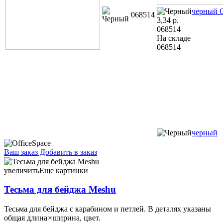
черный
068514
3,34
р.
068514
На складе
068514
черный
Ваш заказ
Добавить в заказ
Тесьма для бейджа Meshu 45×2 см, Meow 3,91 105797 45×2 см,
Paw 3,91 105798 45×2 см, Yummy Cat 3,91 105799
увеличить
Еще картинки
Тесьма для бейджа Meshu
Тесьма для бейджа c карабином и петлей. В деталях указаны
общая длина × ширина, цвет.