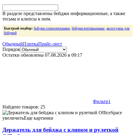
В разделе представлены бейджи информационные, а также
тесьма и клипсы к ним.
Быстрый подбор:
бейджи горизонтальные
,
бейджи вертикальные
,
аксессуары для
бейджей
Обычный
Плитка
Прайс-лист
Порядок
Остатки обновлены
07.08.2026 в 09:17
Фильтр
1
Найдено товаров: 25
Держатель для бейджа с клипом и рулеткой OfficeSpace синий
3,34 068513 черный 3,34 068514
увеличить
Еще картинки
Держатель для бейджа с клипом и рулеткой