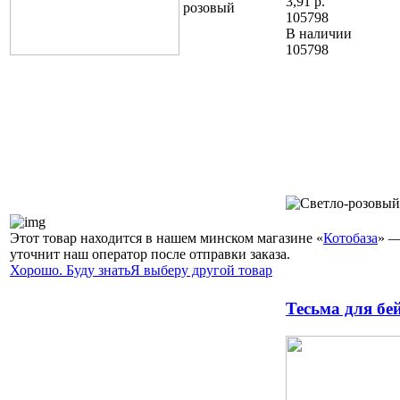
3,91
р.
105798
В наличии
105798
Этот товар находится в нашем минском магазине «
Котобаза
» —
уточнит наш оператор после отправки заказа.
Хорошо. Буду знать
Я выберу другой товар
Тесьма для бе