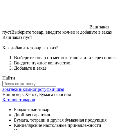
Ваш заказ
пуст
Выберите товар, введите кол-во и добавьте в заказ
Ваш заказ пуст
Как добавить товар в заказ?
Выберите товар по меню каталога или через поиск.
Введите нужное количество.
Добавьте в заказ.
Найти
а
б
в
г
д
е
ж
з
и
к
л
м
н
о
п
р
с
т
у
ф
х
ц
ч
ш
э
я
Например:
Xerox
,
Бумага офисная
Каталог товаров
Бюджетные товары
Двойная гарантия
Бумага, тетради и другая бумажная продукция
Канцелярские настольные принадлежности