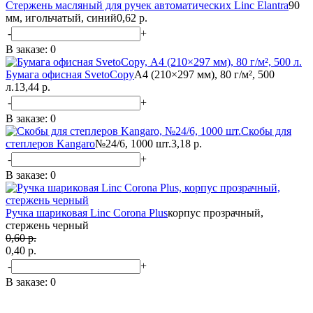
Стержень масляный для ручек автоматических Linc Elantra
90
мм, игольчатый, синий
0,62 р.
-
+
В заказе:
0
Бумага офисная SvetoCopy
А4 (210×297 мм), 80 г/м², 500
л.
13,44 р.
-
+
В заказе:
0
Скобы для
степлеров Kangaro
№24/6, 1000 шт.
3,18 р.
-
+
В заказе:
0
Ручка шариковая Linc Corona Plus
корпус прозрачный,
стержень черный
0,60 р.
0,40 p.
-
+
В заказе:
0