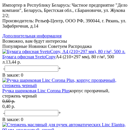
Импортер в Республику Беларусь: Частное предприятие "Дело
компани", Беларусь, Брестская обл., г.Барановичи, ул. Жукова
2/2;
Производитель: Рельеф-Центр, ООО РФ, 390044, г. Рязань, ул.
Зафабричная, д.14
Дополнительная информация
Возможно, вам будут интересны
Популярные
Новинки
Советуем
Распродажа
Бумага офисная SvetoCopy
А4 (210×297 мм), 80 г/м², 500
л.
13,44 р.
-
+
В заказе:
0
Ручка шариковая Linc Corona Plus
корпус прозрачный,
стержень черный
0,60 р.
0,40 p.
-
+
В заказе:
0