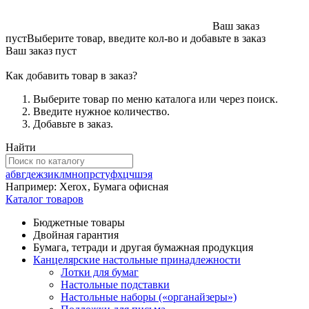
Ваш заказ
пуст
Выберите товар, введите кол-во и добавьте в заказ
Ваш заказ пуст
Как добавить товар в заказ?
Выберите товар по меню каталога или через поиск.
Введите нужное количество.
Добавьте в заказ.
Найти
а
б
в
г
д
е
ж
з
и
к
л
м
н
о
п
р
с
т
у
ф
х
ц
ч
ш
э
я
Например:
Xerox
,
Бумага офисная
Каталог товаров
Бюджетные товары
Двойная гарантия
Бумага, тетради и другая бумажная продукция
Канцелярские настольные принадлежности
Лотки для бумаг
Настольные подставки
Настольные наборы («органайзеры»)