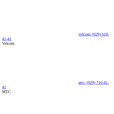
velcom:
(029)
610-
41-41
Velcom
мтс:
(029)
710-41-
41
MTC