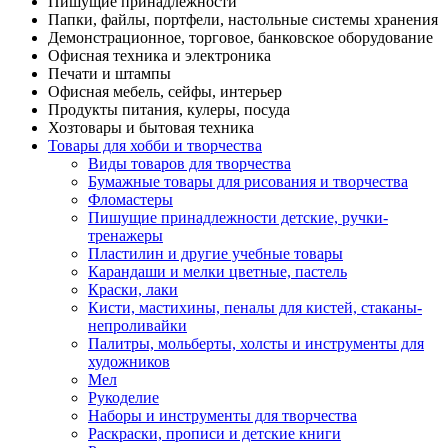
Пишущие принадлежности
Папки, файлы, портфели, настольные системы хранения
Демонстрационное, торговое, банковское оборудование
Офисная техника и электроника
Печати и штампы
Офисная мебель, сейфы, интерьер
Продукты питания, кулеры, посуда
Хозтовары и бытовая техника
Товары для хобби и творчества
Виды товаров для творчества
Бумажные товары для рисования и творчества
Фломастеры
Пишущие принадлежности детские, ручки-
тренажеры
Пластилин и другие учебные товары
Карандаши и мелки цветные, пастель
Краски, лаки
Кисти, мастихины, пеналы для кистей, стаканы-
непроливайки
Палитры, мольберты, холсты и инструменты для
художников
Мел
Рукоделие
Наборы и инструменты для творчества
Раскраски, прописи и детские книги