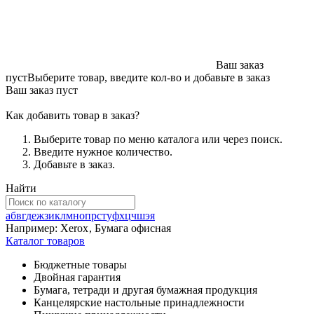
Ваш заказ
пуст
Выберите товар, введите кол-во и добавьте в заказ
Ваш заказ пуст
Как добавить товар в заказ?
Выберите товар по меню каталога или через поиск.
Введите нужное количество.
Добавьте в заказ.
Найти
а
б
в
г
д
е
ж
з
и
к
л
м
н
о
п
р
с
т
у
ф
х
ц
ч
ш
э
я
Например:
Xerox
,
Бумага офисная
Каталог товаров
Бюджетные товары
Двойная гарантия
Бумага, тетради и другая бумажная продукция
Канцелярские настольные принадлежности