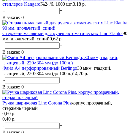
степлеров Kangaro
№24/6, 1000 шт.
3,18 р.
-
+
В заказе:
0
Стержень масляный для ручек автоматических Linc Elantra
90
мм, игольчатый, синий
0,62 р.
-
+
В заказе:
0
Файл А4 перфорированный Berlingo
30 мкм, гладкий,
глянцевый, 220×304 мм (до 100 л.)
14,70 р.
-
+
В заказе:
0
Ручка шариковая Linc Corona Plus
корпус прозрачный,
стержень черный
0,60 р.
0,40 p.
-
+
В заказе:
0