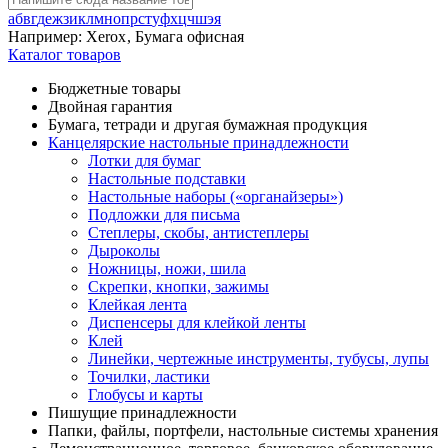
а
б
в
г
д
е
ж
з
и
к
л
м
н
о
п
р
с
т
у
ф
х
ц
ч
ш
э
я
Например:
Xerox
,
Бумага офисная
Каталог товаров
Бюджетные товары
Двойная гарантия
Бумага, тетради и другая бумажная продукция
Канцелярские настольные принадлежности
Лотки для бумаг
Настольные подставки
Настольные наборы («органайзеры»)
Подложки для письма
Степлеры, скобы, антистеплеры
Дыроколы
Ножницы, ножи, шила
Скрепки, кнопки, зажимы
Клейкая лента
Диспенсеры для клейкой ленты
Клей
Линейки, чертежные инструменты, тубусы, лупы
Точилки, ластики
Глобусы и карты
Пишущие принадлежности
Папки, файлы, портфели, настольные системы хранения