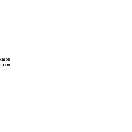
казов.
казов.