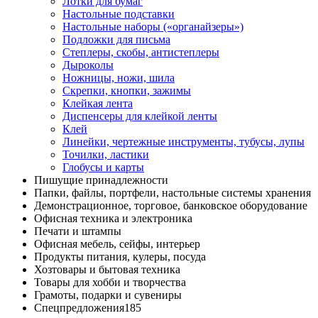
Лотки для бумаг
Настольные подставки
Настольные наборы («органайзеры»)
Подложки для письма
Степлеры, скобы, антистеплеры
Дыроколы
Ножницы, ножи, шила
Скрепки, кнопки, зажимы
Клейкая лента
Диспенсеры для клейкой ленты
Клей
Линейки, чертежные инструменты, тубусы, лупы
Точилки, ластики
Глобусы и карты
Пишущие принадлежности
Папки, файлы, портфели, настольные системы хранения
Демонстрационное, торговое, банковское оборудование
Офисная техника и электроника
Печати и штампы
Офисная мебель, сейфы, интерьер
Продукты питания, кулеры, посуда
Хозтовары и бытовая техника
Товары для хобби и творчества
Грамоты, подарки и сувениры
Спецпредложения
185