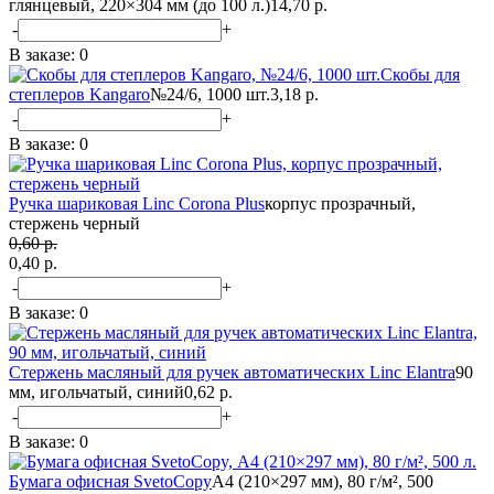
глянцевый, 220×304 мм (до 100 л.)
14,70 р.
-
+
В заказе:
0
Скобы для
степлеров Kangaro
№24/6, 1000 шт.
3,18 р.
-
+
В заказе:
0
Ручка шариковая Linc Corona Plus
корпус прозрачный,
стержень черный
0,60 р.
0,40 p.
-
+
В заказе:
0
Стержень масляный для ручек автоматических Linc Elantra
90
мм, игольчатый, синий
0,62 р.
-
+
В заказе:
0
Бумага офисная SvetoCopy
А4 (210×297 мм), 80 г/м², 500