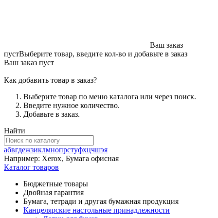
Ваш заказ
пуст
Выберите товар, введите кол-во и добавьте в заказ
Ваш заказ пуст
Как добавить товар в заказ?
Выберите товар по меню каталога или через поиск.
Введите нужное количество.
Добавьте в заказ.
Найти
а
б
в
г
д
е
ж
з
и
к
л
м
н
о
п
р
с
т
у
ф
х
ц
ч
ш
э
я
Например:
Xerox
,
Бумага офисная
Каталог товаров
Бюджетные товары
Двойная гарантия
Бумага, тетради и другая бумажная продукция
Канцелярские настольные принадлежности