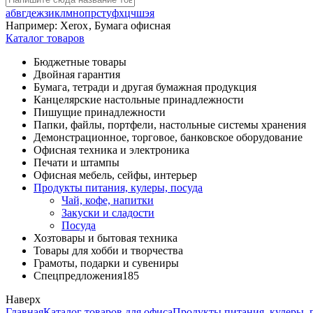
а
б
в
г
д
е
ж
з
и
к
л
м
н
о
п
р
с
т
у
ф
х
ц
ч
ш
э
я
Например:
Xerox
,
Бумага офисная
Каталог товаров
Бюджетные товары
Двойная гарантия
Бумага, тетради и другая бумажная продукция
Канцелярские настольные принадлежности
Пишущие принадлежности
Папки, файлы, портфели, настольные системы хранения
Демонстрационное, торговое, банковское оборудование
Офисная техника и электроника
Печати и штампы
Офисная мебель, сейфы, интерьер
Продукты питания, кулеры, посуда
Чай, кофе, напитки
Закуски и сладости
Посуда
Хозтовары и бытовая техника
Товары для хобби и творчества
Грамоты, подарки и сувениры
Спецпредложения
185
Наверх
Главная
Каталог товаров для офиса
Продукты питания, кулеры, 