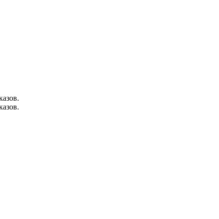
казов.
казов.