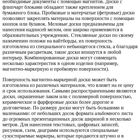
необходимые документы с помощью магнитов. Доски с
флипчарт блоками обладают также креплением для
бумажного блока. Пробковые и матерчатые (фетровые) доски
позволяют закреплять материалы на поверхности с помощью
кнопок или булавок. Меловые доски предназначены для
нанесения надписей мелом, они широко применяются в
образовательных учреждениях. Стеклянные доски по своему
назначению похожи на вайтборды, их поверхность
изготовлена из специального небьющегося стекла, а благодаря
различным расцветкам, такие доски впишутся в любой
интерьер. Комбинированные доски могут совмещать
несколько характеристик в одном изделии (например,
магнитно-маркерную и пробковую поверхности).
Поверхность магнитно-маркерной доски может быть
изготовлена из различных материалов, что влияет на ее цену
и срок использования. Самыми распространенными являются
доски, окрашенные лаком или с полимерной поверхностью,
керамические и фарфоровые доски более дорогие и
долговечные. По размеру доски могут быть большими и
маленькими: от небольших досок формата альбомного листа
до огромных презентационных досок шириной в несколько
метров. Для нанесения текстовых, цифровых записей,
рисунков, схем, диаграмм используются специальные
сухостираемые маркеры, которые продаются штучно и в