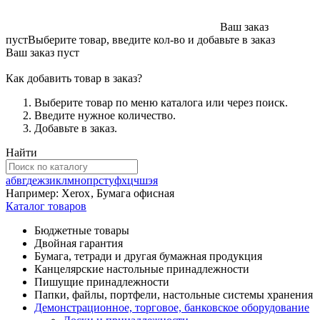
Ваш заказ
пуст
Выберите товар, введите кол-во и добавьте в заказ
Ваш заказ пуст
Как добавить товар в заказ?
Выберите товар по меню каталога или через поиск.
Введите нужное количество.
Добавьте в заказ.
Найти
а
б
в
г
д
е
ж
з
и
к
л
м
н
о
п
р
с
т
у
ф
х
ц
ч
ш
э
я
Например:
Xerox
,
Бумага офисная
Каталог товаров
Бюджетные товары
Двойная гарантия
Бумага, тетради и другая бумажная продукция
Канцелярские настольные принадлежности
Пишущие принадлежности
Папки, файлы, портфели, настольные системы хранения
Демонстрационное, торговое, банковское оборудование